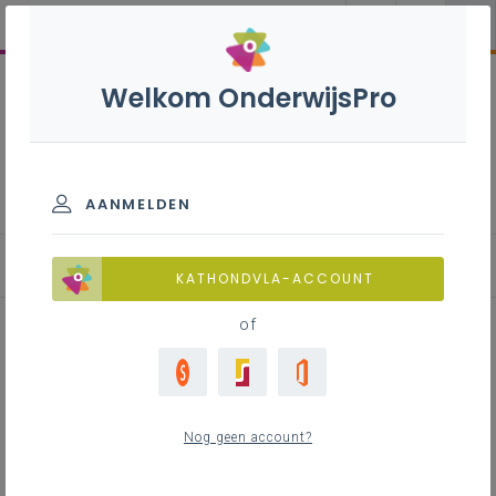
Welkom OnderwijsPro
Aardrijkskunde B - 3de
graad - D-finaliteit
AANMELDEN
KATHONDVLA-ACCOUNT
of
Een lokaal voor aardrijkskunde
Nog geen account?
Inhoudstafel