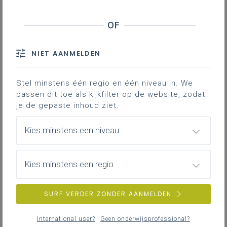
De uitrusting
Wandkaart: een must
Een aangepast en
goed ingericht
lokaal is
NIET AANMELDEN
niet alleen aangenamer werken voor de
leraar en de leerlingen, het is ook een
Stel minstens één regio en één niveau in. We
must volgens de leerplannen.
passen dit toe als kijkfilter op de website, zodat
je de gepaste inhoud ziet.
Gekoppelde leerplannen
Kies minstens een niveau
In de leerplannen aardrijkskunde, staat onder
Kies minstens een regio
‘
Basisuitrusting
’: 'Om de leerplandoelen te realiseren
dient de school minimaal de hierna beschreven
SURF VERDER ZONDER AANMELDEN
infrastructuur en materiële en didactische uitrusting
ter beschikking te stellen.'
International user?
Geen onderwijsprofessional?