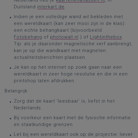
Nederland heb je
kaartenenatlassen.nl
, in
Duitsland
interkart.de
.
Indien je een volledige wand wil bekleden met
een wereldkaart (kan zeer mooi zijn in de klas):
een echte behangkaart (bijvoorbeeld
Fotobehang
of
photowall.nl
) of
Lightinthebox
.
Tip: als je daaronder magnetische verf aanbrengt,
kan je op die wandkaart met magneten
actualiteitsberichten plaatsen.
Je kan op het internet op zoek gaan naar een
wereldkaart in zeer hoge resolutie en die in een
printshop laten afdrukken.
Belangrijk:
Zorg dat de kaart ‘leesbaar’ is, liefst in het
Nederlands.
Bij voorkeur een kaart met de fysische informatie
en staatkundige grenzen.
Let bij een wereldkaart ook op de projectie: liever