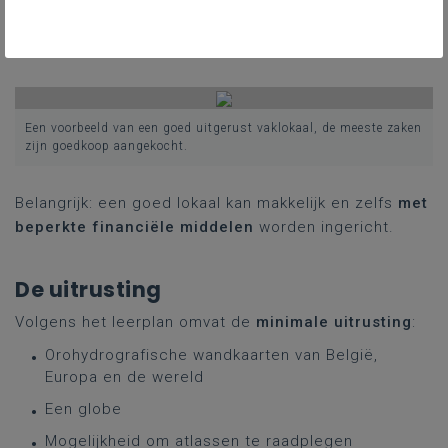
Veel scholen hebben zogenaamde ‘multifunctionele
lokalen’ met beamer en/of smartboard, maar dit is
niet voldoende voor de aardrijkskundeles.
Een voorbeeld van een goed uitgerust vaklokaal, de meeste zaken
zijn goedkoop aangekocht.
Belangrijk: een goed lokaal kan makkelijk en zelfs
met
beperkte financiële middelen
worden ingericht.
De uitrusting
Volgens het leerplan omvat de
minimale uitrusting
:
Orohydrografische wandkaarten van België,
Europa en de wereld
Een globe
Mogelijkheid om atlassen te raadplegen