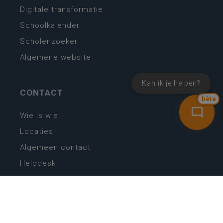
Digitale transformatie
Schoolkalender
Scholenzoeker
Algemene website
Kan ik je helpen?
CONTACT
bèta
Wie is wie
Locaties
Algemeen contact
Helpdesk
NIEUWSBRIEF