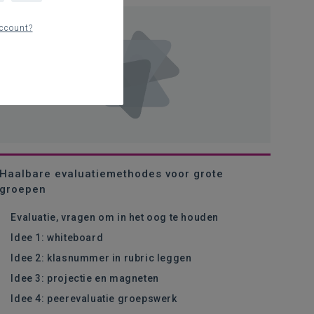
ccount?
Haalbare evaluatiemethodes voor grote
groepen
Evaluatie, vragen om in het oog te houden
Idee 1: whiteboard
Idee 2: klasnummer in rubric leggen
Idee 3: projectie en magneten
Idee 4: peerevaluatie groepswerk