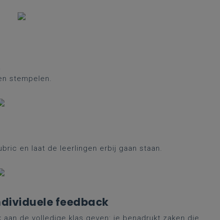
!
nen stempelen.
bric en laat de leerlingen erbij gaan staan.
individuele feedback
 aan de volledige klas geven: je benadrukt zaken die