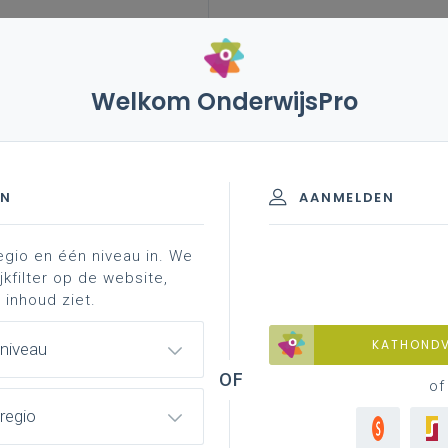
Welkom OnderwijsPro
leerplannen
vakken en leerplannen 3de graad
end materiaal
haalbare e ...
 D-finaliteit
EN
AANMELDEN
egio en één niveau in. We
materiaal
contacteer je pedagogisch begeleider
jkfilter op de website,
 inhoud ziet.
KATHOND
 niveau
oor grote groepen
of
regio