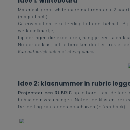
Idee 1: whiteboard
Materiaal: groot whiteboard met rooster + 2 soort
(magnetisch).
Ga ervan uit dat elke leerling het doel behaalt. Bi
werkpuntkaartje,
bij leerlingen die excelleren, hang je een talentka
Noteer de klas, het te bereiken doel en trek er ee
Kan natuurlijk ook met stevig papier.
Idee 2: klasnummer in rubric legg
Projecteer een RUBRIC
op je bord. Laat de lee
behaalde niveau hangen. Noteer de klas en trek e
De leerling kan steeds opschuiven (= feedback)