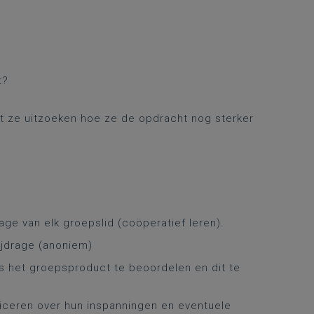
t?
aat ze uitzoeken hoe ze de opdracht nog sterker
age van elk groepslid (coöperatief leren).
ijdrage (anoniem)
s het groepsproduct te beoordelen en dit te
iceren over hun inspanningen en eventuele