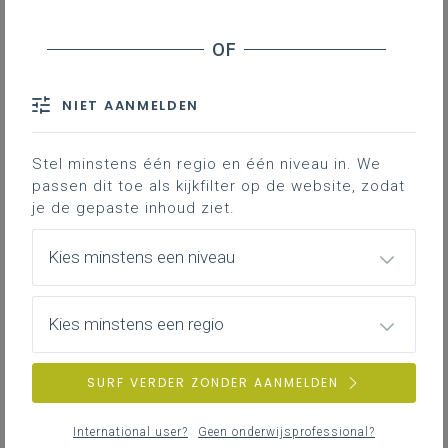
bezorgde:
Beste leerkrachten (in Antwerpen en ver daarbuiten)
We organiseren aansluitend op de geweldige Dag van
NIET AANMELDEN
de Klassieke Talen in Antwerpen (4 maart 2026, 8u30-
13u) een gratis studienamiddag over Latijnse en
Stel minstens één regio en één niveau in. We
Griekse lofzangen op Antwerpen in de leeszaal van
passen dit toe als kijkfilter op de website, zodat
Museum Plantin-Moretus (14u-17u). De namiddag
je de gepaste inhoud ziet.
kadert binnen de nakende publicatie (op 27 februari
2026) van
Handoverpaia: een ode aan Antwerpen in het
Kies minstens een niveau
Oudgrieks (Plantijn, 1565)
. Door de unieke locatie kan
je de teksten ook in de originele publicaties uit de
zestiende eeuw lezen.
Kies minstens een regio
Meer informatie, ook over inschrijven, in de
visual
. Let
SURF VERDER ZONDER AANMELDEN
wel: de plaatsen zijn beperkt!
International user?
Geen onderwijsprofessional?
Hopelijk tot dan,