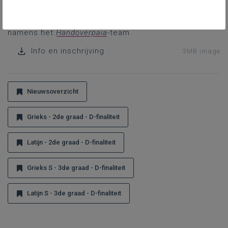
Raf Van Rooy
namens het
Handoverpaia
-team
Info en inschrijving
3MB image
Nieuwsoverzicht
Grieks - 2de graad - D-finaliteit
Latijn - 2de graad - D-finaliteit
Grieks S - 3de graad - D-finaliteit
Latijn S - 3de graad - D-finaliteit