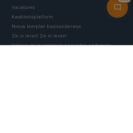
Vacatures
Kwaliteitsplatform
Nieuw leerplan basisonderwijs
Zin in leren! Zin in leven!
Vakken en leerplannen secundair onderwijs
Lessentabellen secundair onderwijs
Digitale transformatie
Schoolkalender
Scholenzoeker
Algemene website
CONTACT
Wie is wie