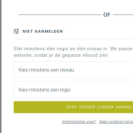
Coherentie als kernprincipe
Materiële vereisten
Slot
NIET AANMELDEN
Referenties
Stel minstens één regio en één niveau in. We passen 
Downloads
website, zodat je de gepaste inhoud ziet.
Kies minstens een niveau
Inleiding
Kies minstens een regio
Dit leerplan is onderdeel van
Op.stap,
leerroutes voor iedereen
.
SURF VERDER ZONDER AANMEL
ICT-onderwijs vertrekt vanuit de overtuiging
dat elk kind recht heeft op toegang tot
digitale middelen en digitale kennis, ongeacht
International user?
Geen onderwijspro
thuiscontext, mogelijkheden, tempo of