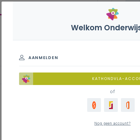
Welkom Onderwij
ICT
AANMELDEN
Visie
KATHONDVLA-ACCO
of
Inhoudstafel
Inleiding
Nog geen account?
Hoger doel van de discipline
Kennisrijk ICT-onderwijs