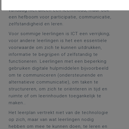
ondersteuningsnoden. Digitale technologie is
vandaag niet alleen een leerinhoud, maar ook
een hefboom voor participatie, communicatie,
zelfstandigheid en leren.
Voor sommige leerlingen is ICT een verrijking;
voor andere leerlingen is het een essentiële
voorwaarde om zich te kunnen uitdrukken,
informatie te begrijpen of zelfstandig te
functioneren. Leerlingen met een beperking
gebruiken digitale hulpmiddelen bijvoorbeeld
om te communiceren (ondersteunende en
alternatieve communicatie), om taken te
structureren, om zich te oriënteren in tijd en
ruimte of om leerinhouden toegankelijk te
maken…
Het leerplan vertrekt niet van de technologie
op zich, maar van wat leerlingen nodig
hebben om mee te kunnen doen, te leren en