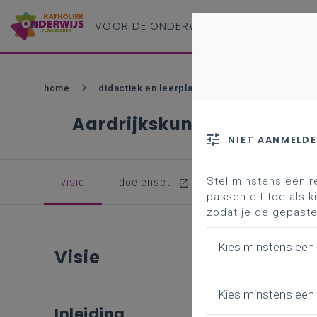
VOOR DE ONDERWIJS
PROFESSIONAL
home
didactiek en leerplannen - bao
nieuw lee
Aardrijkskunde
NIET AANMELD
Stel minstens één r
visie
doelenset
professionalisering
passen dit toe als ki
zodat je de gepaste
Kies minstens een
Visie
Kies minstens een 
Inleiding