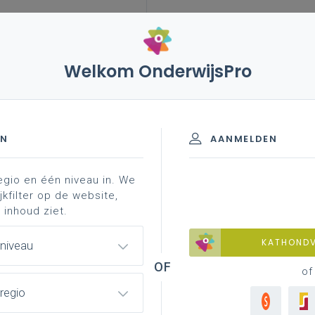
Welkom OnderwijsPro
rplan basisonderwijs
aardrijkskunde
visie
EN
AANMELDEN
egio en één niveau in. We
jkfilter op de website,
 inhoud ziet.
KATHOND
 niveau
of
regio
Vis