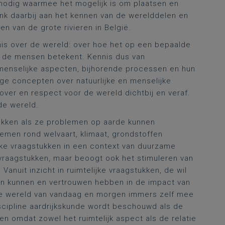
s nodig waarmee het mogelijk is om plaatsen en
enk daarbij aan het kennen van de werelddelen en
n van de grote rivieren in België.
nis over de wereld: over hoe het op een bepaalde
or de mensen betekent. Kennis dus van
 menselijke aspecten, bijhorende processen en hun
ige concepten over natuurlijke en menselijke
 over en respect voor de wereld dichtbij en veraf.
de wereld.
stukken als ze problemen op aarde kunnen
lemen rond welvaart, klimaat, grondstoffen
ijke vraagstukken in een context van duurzame
 vraagstukken, maar beoogt ook het stimuleren van
Vanuit inzicht in ruimtelijke vraagstukken, de wil
en kunnen en vertrouwen hebben in de impact van
de wereld van vandaag en morgen immers zelf mee
scipline aardrijkskunde wordt beschouwd als de
n omdat zowel het ruimtelijk aspect als de relatie