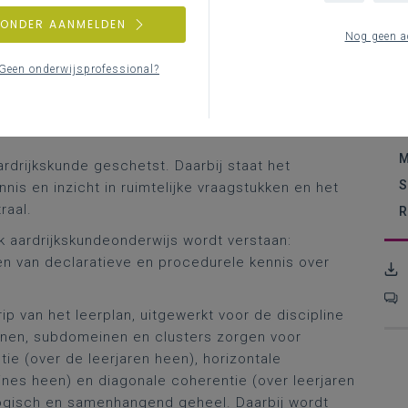
ZONDER AANMELDEN
derwijs Vlaanderen op
kennisrijk
I
Nog geen a
visietekst van de Vlaamse overheid bij de nieuwe
H
hiermee houvast bij het begrijpen en uitvoeren
Geen onderwijsprofessional?
K
praktijk, door de onderliggende keuzes en
C
kskunde is onderdeel van
Op.stap, leerroutes voor
A
M
ardrijkskunde geschetst. Daarbij staat het
S
is en inzicht in ruimtelijke vraagstukken en het
raal.
R
k aardrijkskundeonderwijs wordt verstaan:
n van declaratieve en procedurele kennis over
ip van het leerplan, uitgewerkt voor de discipline
einen, subdomeinen en clusters zorgen voor
tie (over de leerjaren heen), horizontale
lines heen) en diagonale coherentie (over leerjaren
logisch en samenhangend geheel. Daarbij wordt