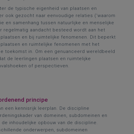
uter de typische eigenheid van plaatsen en
er ook gezocht naar eenvoudige relaties (‘waarom
ctie en samenhang tussen natuurlijke en menselijke
er regelmatig aandacht besteed wordt aan het
 plaatsen en bij ruimtelijke fenomenen. Dit beperkt
an plaatsen en ruimtelijke fenomenen met het
de toekomst in. Om een genuanceerd wereldbeeld
at de leerlingen plaatsen en ruimtelijke
invalshoeken of perspectieven.
ordenend principe
 een kennisrijk leerplan. De discipline
k ordeningskader van domeinen, subdomeinen en
n de inhoudelijke opbouw van de discipline.
chillende onderwerpen, subdomeinen