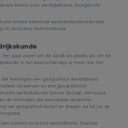
durele kennis over aardrijkskunde doelgericht
luatie binnen kennisrijk aardrijkskundeonderwijs
ring en duurzame kennisopbouw.
rdrijkskunde
n: het gaat zowel om de aarde als plaats als om de
ijkskunde in het basisonderwijs is meer dan het
jk dat leerlingen een geografisch wereldbeeld
agstukken verwerven en een geografische
andoelen aardrijkskunde binnen
Op.stap, leerroutes
jgen de leerlingen die benodigde gedeelde
ng van geografisch besef en dragen we bij tot de
ticipatie.
 een correct en breed wereldbeeld. Daartoe