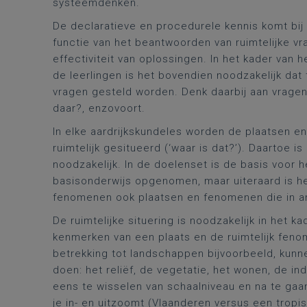
systeemdenken.
De declaratieve en procedurele kennis komt bij 
functie van het beantwoorden van ruimtelijke v
effectiviteit van oplossingen. In het kader van 
de leerlingen is het bovendien noodzakelijk dat
vragen gesteld worden. Denk daarbij aan vragen z
daar?, enzovoort.
In elke aardrijkskundeles worden de plaatsen e
ruimtelijk gesitueerd (‘waar is dat?’). Daartoe is
noodzakelijk. In de doelenset is de basis voor h
basisonderwijs opgenomen, maar uiteraard is het
fenomenen ook plaatsen en fenomenen die in an
De ruimtelijke situering is noodzakelijk in het k
kenmerken van een plaats en de ruimtelijk fen
betrekking tot landschappen bijvoorbeeld, kunne
doen: het reliëf, de vegetatie, het wonen, de in
eens te wisselen van schaalniveau en na te gaan 
je in- en uitzoomt (Vlaanderen versus een tropi