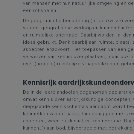
van mensen met hun natuurlijke omgeving en de r
een rol spelen.
De geografische benadering (of denkwijze) verw
vragen, geografische werkwijzen kunnen hanter
en ruimtelijke oriëntatie. Daarbij worden -al d
ideas gebruikt. Denk daarbij aan ruimte, plaats, 
aspecten enzovoort. Het toepassen van een geog
verwerven van kennis over plaatsen, maar ook t
over (actuele) ruimtelijke vraagstukken en gebe
Kennisrijk aardrijkskundeonderw
De in de leerplandoelen opgenomen declaratieve
omvat kennis over aardrijkskundige concepten, 
diepgaande kennisschema’s aandacht wordt bes
kenmerken van de aarde, landschappen met zowe
aspecten, weer en klimaat en kosmografie. Daar
kunnen…’) aan bod, bijvoorbeeld met betrekking