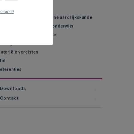
nleiding
ccount?
oger doel van de discipline aardrijkskunde
ennisrijk aardrijkskundeonderwijs
oherentie als kernprincipe
ardrijkskunde evalueren
ateriële vereisten
lot
eferenties
Downloads
Contact