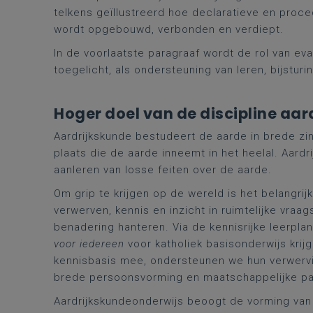
telkens geïllustreerd hoe declaratieve en proce
wordt opgebouwd, verbonden en verdiept.
In de voorlaatste paragraaf wordt de rol van eva
toegelicht, als ondersteuning van leren, bijstu
Hoger doel van de discipline aa
Aardrijkskunde bestudeert de aarde in brede zi
plaats die de aarde inneemt in het heelal. Aardr
aanleren van losse feiten over de aarde.
Om grip te krijgen op de wereld is het belangri
verwerven, kennis en inzicht in ruimtelijke vra
benadering hanteren. Via de kennisrijke leerpl
voor iedereen
voor katholiek basisonderwijs kri
kennisbasis mee, ondersteunen we hun verwervi
brede persoonsvorming en maatschappelijke par
Aardrijkskundeonderwijs beoogt de vorming van