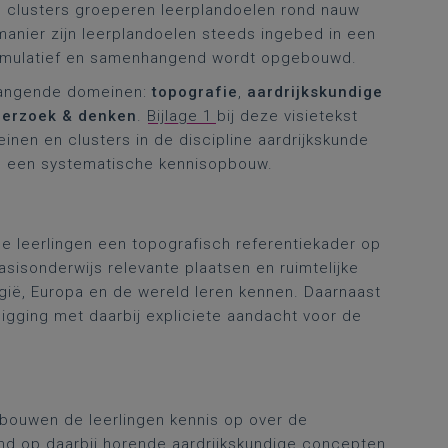
 clusters groeperen leerplandoelen rond nauw
anier zijn leerplandoelen steeds ingebed in een
cumulatief en samenhangend wordt opgebouwd.
hangende domeinen:
topografie
,
aardrijkskundige
derzoek & denken
.
Bijlage 1
bij deze visietekst
nen en clusters in de discipline aardrijkskunde
an een systematische kennisopbouw.
e leerlingen een topografisch referentiekader op
asisonderwijs relevante plaatsen en ruimtelijke
ië, Europa en de wereld leren kennen. Daarnaast
ligging met daarbij expliciete aandacht voor de
 bouwen de leerlingen kennis op over de
 op daarbij horende aardrijkskundige concepten