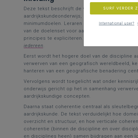
SURF VERDER 
Deze tekst beschrijft de visie van Katholiek On
aardrijkskundeonderwijs, die voortbouwt op de 
minimumdoelen. Leraren en schoolteams krijgen 
International user?
van de doelenset voor aardrijkskunde in de klas
principes te expliciteren. De discipline aardrij
iedereen
.
Eerst wordt het hogere doel van de discipline a
verwerven van een geografisch wereldbeeld, kenn
hanteren van een geografische benadering cent
Vervolgens wordt toegelicht wat onder kennisrij
onderwijs gericht op het in samenhang verwerve
aardrijkskundige concepten.
Daarna staat coherentie centraal als sleutelbegr
aardrijkskunde. De tekst verduidelijkt hoe dom
overzicht en structuur, en hoe verticale coheren
coherentie (binnen de discipline en over discip
en disciplines heen) samen bijdragen aan een 