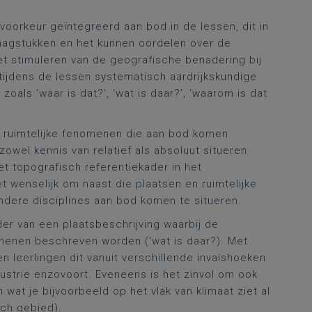
voorkeur geïntegreerd aan bod in de lessen, dit in
raagstukken en het kunnen oordelen over de
het stimuleren van de geografische benadering bij
 tijdens de lessen systematisch aardrijkskundige
oals ‘waar is dat?’, ‘wat is daar?’, ‘waarom is dat
n ruimtelijke fenomenen die aan bod komen
 zowel kennis van relatief als absoluut situeren
et topografisch referentiekader in het
 wenselijk om naast die plaatsen en ruimtelijke
dere disciplines aan bod komen te situeren.
ader van een plaatsbeschrijving waarbij de
omenen beschreven worden (‘wat is daar?). Met
n leerlingen dit vanuit verschillende invalshoeken
dustrie enzovoort. Eveneens is het zinvol om ook
wat je bijvoorbeeld op het vlak van klimaat ziet al
sch gebied).