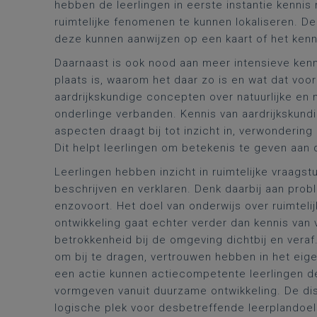
hebben de leerlingen in eerste instantie kenni
ruimtelijke fenomenen te kunnen lokaliseren. D
deze kunnen aanwijzen op een kaart of het kenne
Daarnaast is ook nood aan meer intensieve ken
plaats is, waarom het daar zo is en wat dat vo
aardrijkskundige concepten over natuurlijke en
onderlinge verbanden. Kennis van aardrijkskund
aspecten draagt bij tot inzicht in, verwondering
Dit helpt leerlingen om betekenis te geven aan 
Leerlingen hebben inzicht in ruimtelijke vraag
beschrijven en verklaren. Denk daarbij aan prob
enzovoort. Het doel van onderwijs over ruimtel
ontwikkeling gaat echter verder dan kennis van
betrokkenheid bij de omgeving dichtbij en veraf. 
om bij te dragen, vertrouwen hebben in het eig
een actie kunnen actiecompetente leerlingen 
vormgeven vanuit duurzame ontwikkeling. De di
logische plek voor desbetreffende leerplandoele