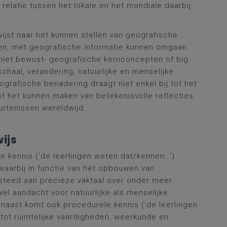
elatie tussen het lokale en het mondiale daarbij
ijst naar het kunnen stellen van geografische
en, met geografische informatie kunnen omgaan
an niet bewust- geografische kernconcepten of big
schaal, verandering, natuurlijke en menselijke
rafische benadering draagt niet enkel bij tot het
ot het kunnen maken van betekenisvolle reflecties
urtenissen wereldwijd.
ijs
 kennis (‘de leerlingen weten dat/kennen…’)
waarbij in functie van het opbouwen van
teed aan precieze vaktaal over onder meer
l aandacht voor natuurlijke als menselijke
naast komt ook procedurele kennis (‘de leerlingen
 tot ruimtelijke vaardigheden, weerkunde en