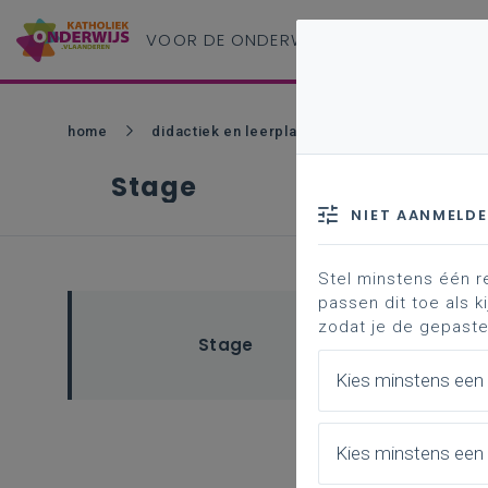
VOOR DE ONDERWIJS
PROFESSIONAL
home
didactiek en leerplannen - ho
stage
Stage
NIET AANMELD
Stel minstens één r
passen dit toe als ki
zodat je de gepaste
Stage
Kies minstens een
Kies minstens een 