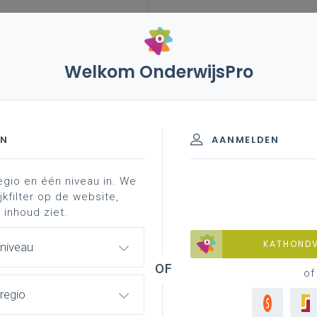
Welkom OnderwijsPro
EN
AANMELDEN
egio en één niveau in. We
jkfilter op de website,
 inhoud ziet.
KATHOND
 niveau
of
regio