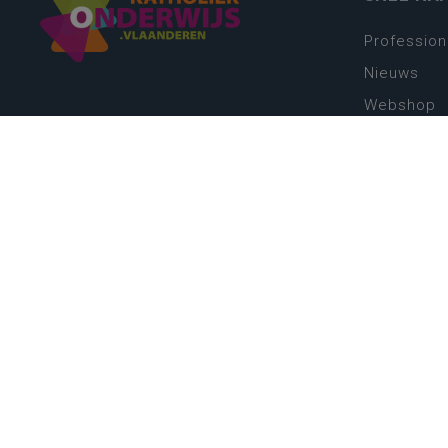
Profession
Nieuws
Webshop
Vacatures
Kwaliteits
Nieuw leer
Zin in leren
Vakken en 
onderwijs
Lessentabe
Digitale tr
Schoolkal
Scholenzo
Algemene 