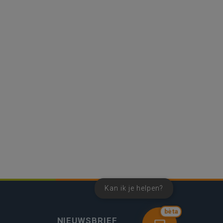
Kan ik je helpen?
bèta
NIEUWSBRIEF