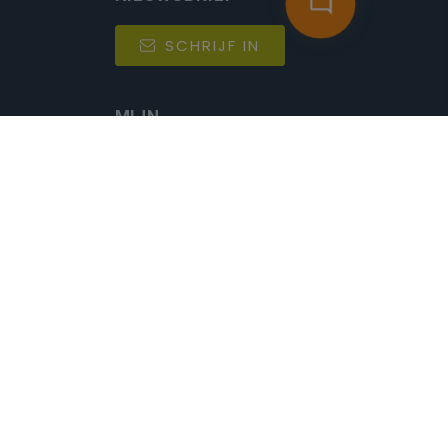
SCHRIJF IN
MIJN.
Beheer
Kijkfilter