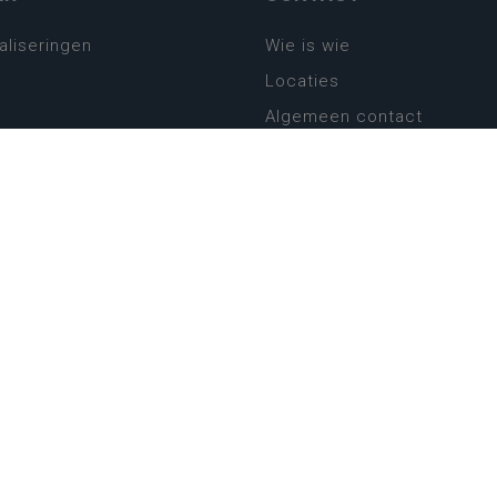
aliseringen
Wie is wie
Locaties
Algemeen contact
Helpdesk
platform
plan basisonderwijs
! Zin in leven!
leerplannen secundair
llen secundair onderwijs
ansformatie
ender
eker
website