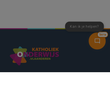
Kan ik je helpen?
bèta
SNEL NAAR
CONTACT
NIEUWSBRIEF