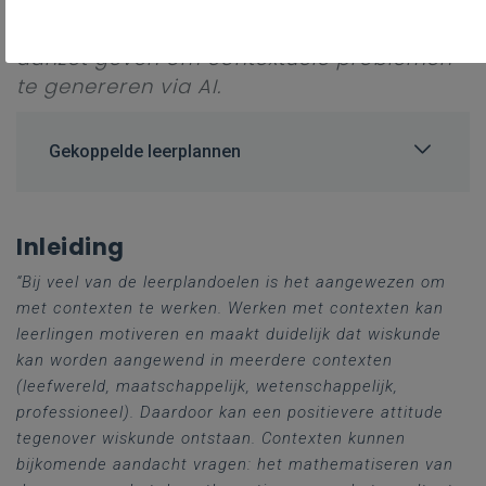
opgave en het demathematiseren van het
resultaat.
Met dit artikel willen we een
aanzet geven om contextuele problemen
te genereren via AI.
Gekoppelde leerplannen
Inleiding
“Bij veel van de leerplandoelen is het aangewezen om
met contexten te werken. Werken met contexten kan
leerlingen motiveren en maakt duidelijk dat wiskunde
kan worden aangewend in meerdere contexten
(leefwereld, maatschappelijk, wetenschappelijk,
professioneel). Daardoor kan een positievere attitude
tegenover wiskunde ontstaan. Contexten kunnen
bijkomende aandacht vragen: het mathematiseren van