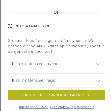
Inhoudstafel
Inleiding
Hoe schrijf je een goede prompt - tips
Voorbeeldprompts
NIET AANMELDEN
Output CoPilot bij voorbeeldprompts
Gegenereerde Output CoPilot kritisch bekijken
Stel minstens één regio en één niveau in. We
passen dit toe als kijkfilter op de website, zodat je
Tot slot
de gepaste inhoud ziet.
Bibliografie
Kies minstens een niveau
Downloads
Kies minstens een regio
Bij veel van de leerplandoelen is het
aangewezen om met contexten te werken.
SURF VERDER ZONDER AANMELDEN
Contexten kunnen bijkomende aandacht
vragen: het mathematiseren van de
International user?
Geen onderwijsprofessional?