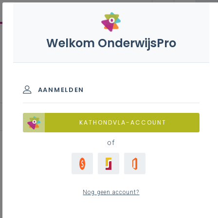
Welkom OnderwijsPro
Wiskunde co - 3de graad -
D-finaliteit
AANMELDEN
KATHONDVLA-ACCOUNT
of
Contextuele opgaven genereren
via AI
Nog geen account?