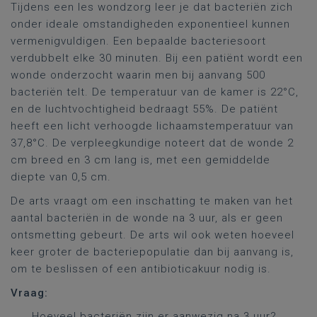
Tijdens een les wondzorg leer je dat bacteriën zich
onder ideale omstandigheden exponentieel kunnen
vermenigvuldigen. Een bepaalde bacteriesoort
verdubbelt elke 30 minuten. Bij een patiënt wordt een
wonde onderzocht waarin men bij aanvang 500
bacteriën telt. De temperatuur van de kamer is 22°C,
en de luchtvochtigheid bedraagt 55%. De patiënt
heeft een licht verhoogde lichaamstemperatuur van
37,8°C. De verpleegkundige noteert dat de wonde 2
cm breed en 3 cm lang is, met een gemiddelde
diepte van 0,5 cm.
De arts vraagt om een inschatting te maken van het
aantal bacteriën in de wonde na 3 uur, als er geen
ontsmetting gebeurt. De arts wil ook weten hoeveel
keer groter de bacteriepopulatie dan bij aanvang is,
om te beslissen of een antibioticakuur nodig is.
Vraag:
Hoeveel bacteriën zijn er aanwezig na 3 uur?