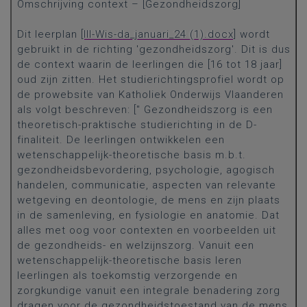
Omschrijving context – [Gezondheidszorg]
Dit leerplan [
III-Wis-da_januari_24 (1).docx
] wordt
gebruikt in de richting 'gezondheidszorg'. Dit is dus
de context waarin de leerlingen die [16 tot 18 jaar]
oud zijn zitten. Het studierichtingsprofiel wordt op
de prowebsite van Katholiek Onderwijs Vlaanderen
als volgt beschreven: [" Gezondheidszorg is een
theoretisch-praktische studierichting in de D-
finaliteit. De leerlingen ontwikkelen een
wetenschappelijk-theoretische basis m.b.t.
gezondheidsbevordering, psychologie, agogisch
handelen, communicatie, aspecten van relevante
wetgeving en deontologie, de mens en zijn plaats
in de samenleving, en fysiologie en anatomie. Dat
alles met oog voor contexten en voorbeelden uit
de gezondheids- en welzijnszorg. Vanuit een
wetenschappelijk-theoretische basis leren
leerlingen als toekomstig verzorgende en
zorgkundige vanuit een integrale benadering zorg
dragen voor de gezondheidstoestand van de mens