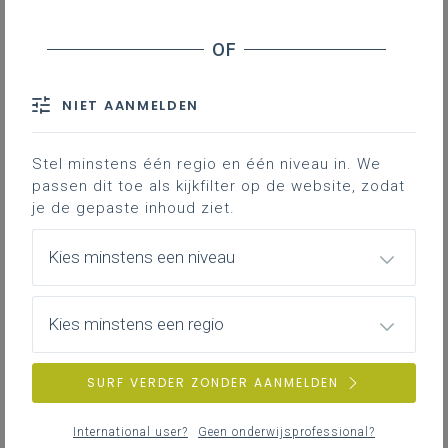
De vernieuwde participatiestructuur van
Katholiek Onderwijs Vlaanderen
NIET AANMELDEN
Stel minstens één regio en één niveau in. We
passen dit toe als kijkfilter op de website, zodat
je de gepaste inhoud ziet.
Kies minstens een niveau
Kies minstens een regio
Verkiezingen niveaugebonden adviesraden
leerplichtonderwijs (bao, buo en so): gehele
SURF VERDER ZONDER AANMELDEN
procedure
International user?
Geen onderwijsprofessional?