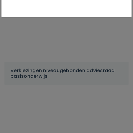
Verkiezingen niveaugebonden adviesraad
basisonderwijs