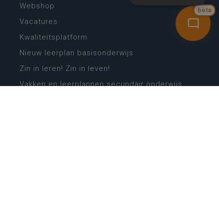
Webshop
bèta
Vacatures
Kwaliteitsplatform
Nieuw leerplan basisonderwijs
Zin in leren! Zin in leven!
Vakken en leerplannen secundair onderwijs
Lessentabellen secundair onderwijs
Digitale transformatie
Schoolkalender
Scholenzoeker
Algemene website
CONTACT