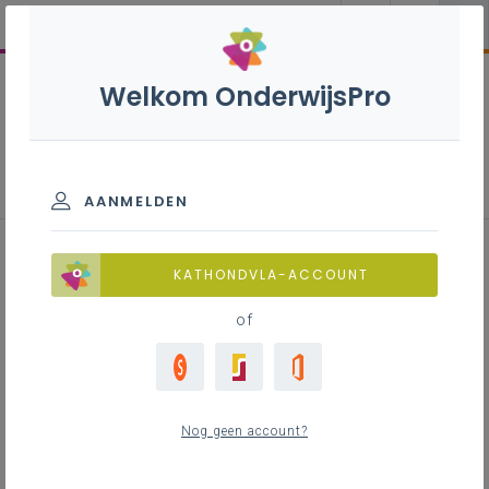
Welkom OnderwijsPro
Naar een vernieuwde
participatiestructuur in september
2026!
AANMELDEN
KATHONDVLA-ACCOUNT
of
Nog geen account?