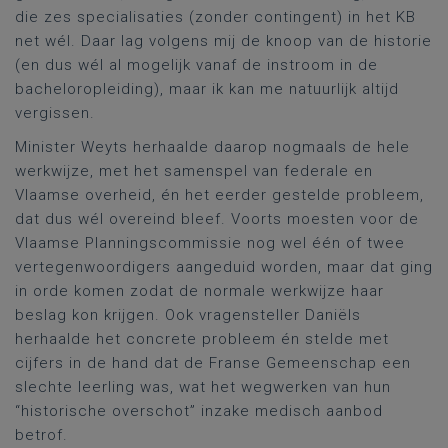
die zes specialisaties (zonder contingent) in het KB
net wél. Daar lag volgens mij de knoop van de historie
(en dus wél al mogelijk vanaf de instroom in de
bacheloropleiding), maar ik kan me natuurlijk altijd
vergissen.
Minister Weyts herhaalde daarop nogmaals de hele
werkwijze, met het samenspel van federale en
Vlaamse overheid, én het eerder gestelde probleem,
dat dus wél overeind bleef. Voorts moesten voor de
Vlaamse Planningscommissie nog wel één of twee
vertegenwoordigers aangeduid worden, maar dat ging
in orde komen zodat de normale werkwijze haar
beslag kon krijgen. Ook vragensteller Daniëls
herhaalde het concrete probleem én stelde met
cijfers in de hand dat de Franse Gemeenschap een
slechte leerling was, wat het wegwerken van hun
“historische overschot” inzake medisch aanbod
betrof.