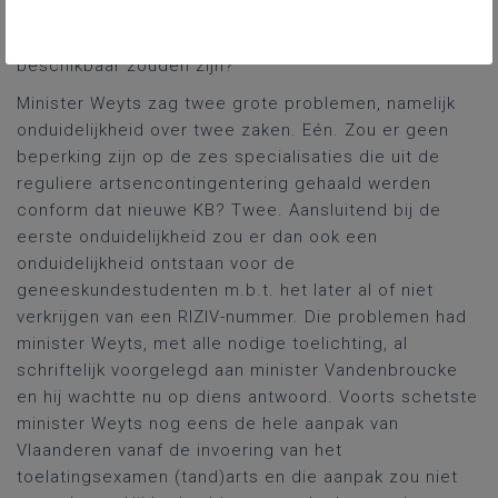
gecreëerd worden over het aantal RIZIV-nummers en
contingenteringsattesten die in dit verband
beschikbaar zouden zijn?
Minister Weyts zag twee grote problemen, namelijk
onduidelijkheid over twee zaken. Eén. Zou er geen
beperking zijn op de zes specialisaties die uit de
reguliere artsencontingentering gehaald werden
conform dat nieuwe KB? Twee. Aansluitend bij de
eerste onduidelijkheid zou er dan ook een
onduidelijkheid ontstaan voor de
geneeskundestudenten m.b.t. het later al of niet
verkrijgen van een RIZIV-nummer. Die problemen had
minister Weyts, met alle nodige toelichting, al
schriftelijk voorgelegd aan minister Vandenbroucke
en hij wachtte nu op diens antwoord. Voorts schetste
minister Weyts nog eens de hele aanpak van
Vlaanderen vanaf de invoering van het
toelatingsexamen (tand)arts en die aanpak zou niet