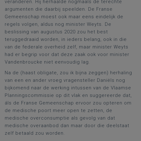
veranderen. Hij herhaalde nogmaals de terechte
argumenten die daarbij speelden. De Franse
Gemeenschap moest ook maar eens eindelijk de
regels volgen, aldus nog minister Weyts. De
beslissing van augustus 2020 zou het best
teruggedraaid worden, in ieders belang, ook in die
van de federale overheid zelf, maar minister Weyts
had er begrip voor dat deze zaak ook voor minister
Vandenbroucke niet eenvoudig lag.
Na de (haast obligate, zou ik bijna zeggen) herhaling
van een en ander vroeg vragensteller Daniëls nog
bijkomend naar de werking intussen van de Vlaamse
Planningscommissie op dit vlak en suggereerde dat,
áls de Franse Gemeenschap ervoor zou opteren om
de medische poort meer open te zetten, de
medische overconsumptie als gevolg van dat
medische overaanbod dan maar door die deelstaat
zelf betaald zou worden.