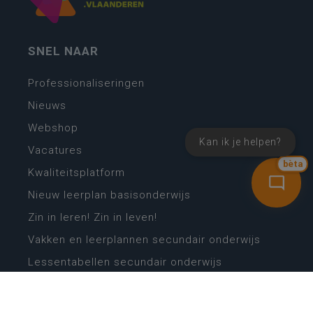
SNEL NAAR
Professionaliseringen
Nieuws
Webshop
Kan ik je helpen?
Vacatures
bèta
Kwaliteitsplatform
Nieuw leerplan basisonderwijs
Zin in leren! Zin in leven!
Vakken en leerplannen secundair onderwijs
Lessentabellen secundair onderwijs
Digitale transformatie
Schoolkalender