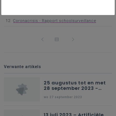
Onderwijspersoneel in risicogroep voor corona -
Heirkracht (2)
Coronacrisis - Rapport schoolsurveillance
Verwante artikels
25 augustus tot en met
28 september 2023 -
Schriftelijke vragen
wo 27 september 2023
13 juli 2023 – Artificiële