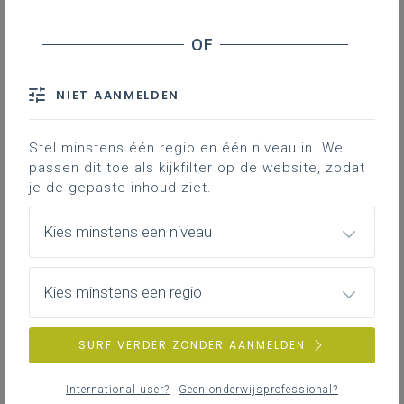
arbeidsmarkt – Beleidsvisie
Lerarentekort Brussels Hoofdstedelijk Gewest -
Samenwerking VDAB en Actiris (2)
VDAB - Opvolging vroegtijdige schoolverlaters
+
NIET AANMELDEN
bijlage
Onderwijskwalificerende opleidingstrajecten met
Stel minstens één regio en één niveau in. We
VDAB-opleidingscontract (OKOT's) - Stand van
passen dit toe als kijkfilter op de website, zodat
zaken met bijlagen
je de gepaste inhoud ziet.
Coronavaccinatie - Stagiairs en stagebegeleiders
Kies minstens een niveau
Huiswerkbegeleiding voor kwetsbare gezinnen -
Inzet vzw's
Coronacrisis - Impact op studenten met een
Kies minstens een regio
mobiliteitsbeurs
Schooltoeslag en studietoelage - Criteria bij
SURF VERDER ZONDER AANMELDEN
toewijzing
Hoger onderwijs - Erkende vluchtelingen en
International user?
Geen onderwijsprofessional?
asielzoekers