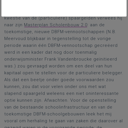
werd en waarvan de tekst nog dit jaar naar het Vlaams
Parlement zou komen, aldus minister Weyts. Voor de
kwestie van de (particuliere) spaargelden verwees hij
naar zijn
Masterplan Scholenbouw 2.0
: aan de
toekomstige, nieuwe DBFM-vennootschappen (N.B.
Meervoud blijkbaar in tegenstelling tot de vorige
periode waarin één DBFM-vennootschap gecreëerd
werd in een kader dat nog door toenmalig
onderwijsminister Frank Vandenbroucke geïnitieerd
was.) zou gevraagd worden om een deel van hun
kapitaal open te stellen voor de particuliere belegger.
Als dat een beetje onder goede voorwaarden zou
kunnen, zou dat voor velen onder ons met wat
slapend spaargeld weleens een niet oninteressante
optie kunnen zijn. Afwachten. Voor de openstelling
van de bestaande schoolinfrastructuur en van de
toekomstige DBFM-schoolgebouwen leek het mij
vooral om herhaling te gaan van zaken die daarover al
gezegd waren in de voorgaande periode: de