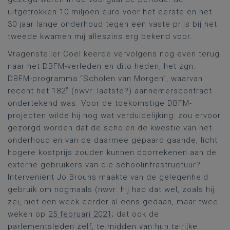
uitgetrokken 10 miljoen euro voor het eerste en het
30 jaar lange onderhoud tegen een vaste prijs bij het
tweede kwamen mij alleszins erg bekend voor.
Vragensteller Coel keerde vervolgens nog even terug
naar het DBFM-verleden en dito heden, het zgn.
DBFM-programma “Scholen van Morgen”, waarvan
e
recent het 182
(nwvr: laatste?) aannemerscontract
ondertekend was. Voor de toekomstige DBFM-
projecten wilde hij nog wat verduidelijking: zou ervoor
gezorgd worden dat de scholen de kwestie van het
onderhoud en van de daarmee gepaard gaande, licht
hogere kostprijs zouden kunnen doorrekenen aan de
externe gebruikers van die schoolinfrastructuur?
Interveniënt Jo Brouns maakte van de gelegenheid
gebruik om nogmaals (nwvr: hij had dat wel, zoals hij
zei, niet een week eerder al eens gedaan, maar twee
weken op
25 februari 2021
; dat ook de
parlementsleden zelf, te midden van hun talrijke