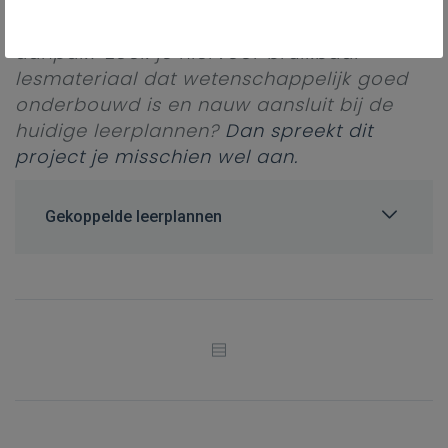
om in de klas wetenschappen te
onderwijzen via een multidisciplinaire
aanpak? Zoek je hiervoor bruikbaar
lesmateriaal dat wetenschappelijk goed
onderbouwd is en nauw aansluit bij de
huidige leerplannen?
Dan spreekt dit
project je misschien wel aan.
Gekoppelde leerplannen