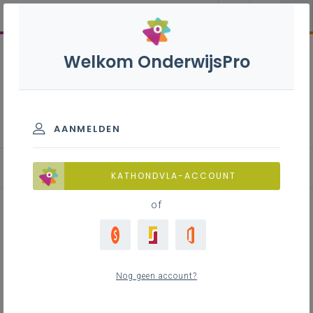
Welkom OnderwijsPro
Horeca S - 3de graad -
D/A-finaliteit
AANMELDEN
KATHONDVLA-ACCOUNT
of
Chemie en voeding -
zelfstudiepakket Universiteit
Nog geen account?
Hasselt