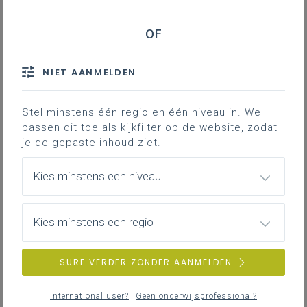
Inhoudstafel
NIET AANMELDEN
Universiteit Hasselt werkte een
vakoverschrijdend zelfstudiepakket uit
voor wetenschappen ASO met als thema
Stel minstens één regio en één niveau in. We
voeding.
passen dit toe als kijkfilter op de website, zodat
je de gepaste inhoud ziet.
Dit kan zeker inspireren voor leerlingen in
Kies minstens een niveau
de dubbele finaliteit!
Ben je leerkracht wetenschappen in de
derde graad ASO? Zou je graag de
Kies minstens een regio
participatie van de leerlingen verhogen
via een interactieve
SURF VERDER ZONDER AANMELDEN
onderwijsvorm? Spreekt projectmatig
onderwijs je aan? Ben je geïnteresseerd
International user?
Geen onderwijsprofessional?