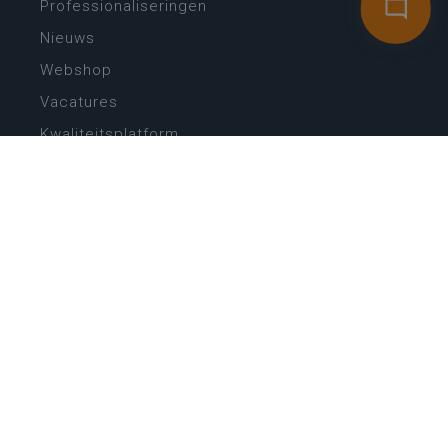
Professionaliseringen
Nieuws
Webshop
Vacatures
Kwaliteitsplatform
Nieuw leerplan basisonderwijs
Zin in leren! Zin in leven!
Vakken en leerplannen secundair onderwijs
Lessentabellen secundair onderwijs
Digitale transformatie
Schoolkalender
Scholenzoeker
Algemene website