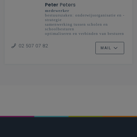
Peter
Peters
medewerker
bestuurszaken: onderwijsorganisatie en -
strategie
samenwerking tussen scholen en
schoolbesturen
optimaliseren en verbinden van besturen
en scholengemeenschappen
onderwijsplanning
02 507 07 82
MAIL