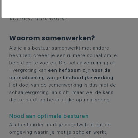
met andere schoolbesturen. Die
samenwerking kan verschillende
vormen aannemen.
Waarom samenwerken?
Als je als bestuur samenwerkt met andere
besturen, creëer je een ruimere schaal om je
beleid op te voeren. Die schaalverruiming of
–vergroting kan
een hefboom
zijn
voor de
optimalisering van je bestuurlijke werking
.
Het doel van de samenwerking is dus niet de
schaalvergroting ‘an sich’, maar wel de kans
die ze biedt op bestuurlijke optimalisering.
Nood aan optimale besturen
Als bestuurder merk je ongetwijfeld dat de
omgeving waarin je met je scholen werkt,