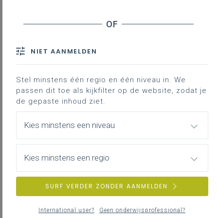
Vormen van samenwerking
Contact
NIET AANMELDEN
Als bestuurder ben je samen met je
Stel minstens één regio en één niveau in. We
collega-bestuurders
passen dit toe als kijkfilter op de website, zodat je
eindverantwoordelijke voor de
de gepaste inhoud ziet.
onderwijsinstellingen onder jouw
schoolbestuur. Om de opdrachten
Kies minstens een niveau
die bij die verantwoordelijkheid
horen tot een goed einde te
brengen, kun je uiteraard een aantal
Kies minstens een regio
zaken delegeren naar
leidinggevenden of andere
SURF VERDER ZONDER AANMELDEN
medewerkers in jouw organisatie.
Daarnaast kun je ook samenwerken
International user?
Geen onderwijsprofessional?