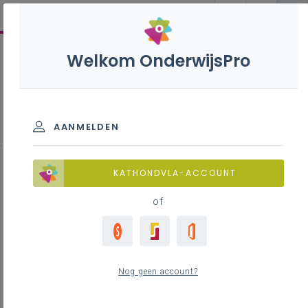
Welkom OnderwijsPro
Bestuurlijke samenwerking en
schaalvergroting
AANMELDEN
KATHONDVLA-ACCOUNT
Inhoudstafel
of
Waarom samenwerken?
Nood aan optimale besturen
Nood aan samenwerking
Optimalisering
Nog geen account?
Ondersteuning vanuit Katholiek Onderwijs
Vlaanderen