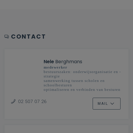
CONTACT
Nele
Berghmans
medewerker
bestuurszaken: onderwijsorganisatie en -
strategie
samenwerking tussen scholen en
schoolbesturen
optimaliseren en verbinden van besturen
en scholengemeenschappen
onderwijsplanning
02 507 07 26
MAIL