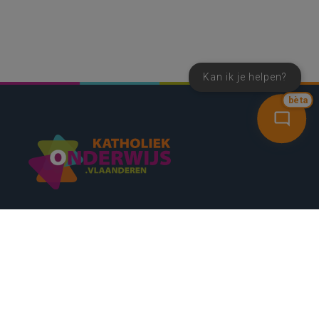
Kan ik je helpen?
bèta
SNEL NAAR
CONTACT
NIEUWSBRIEF