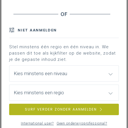
Inhoudstafel
Building your learning
NIET AANMELDEN
IVP-Coatings
Stel minstens één regio en één niveau in. We
Hierbij enkele websites met inspirerend
passen dit toe als kijkfilter op de website, zodat
lesmateriaal voor de specifieke lessen
je de gepaste inhoud ziet.
schilderen.
Kies minstens een niveau
Gekoppelde leerplannen
Kies minstens een regio
Building your learning
SURF VERDER ZONDER AANMELDEN
Via
deze website
vind je modularie handboeken terug
die opgesteld zijn vanuit de sector.
International user?
Geen onderwijsprofessional?