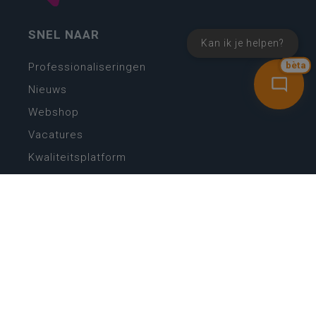
SNEL NAAR
Kan ik je helpen?
bèta
Professionaliseringen
Nieuws
Webshop
Vacatures
Kwaliteitsplatform
Nieuw leerplan basisonderwijs
Zin in leren! Zin in leven!
Vakken en leerplannen secundair onderwijs
Lessentabellen secundair onderwijs
Digitale transformatie
Schoolkalender
Scholenzoeker