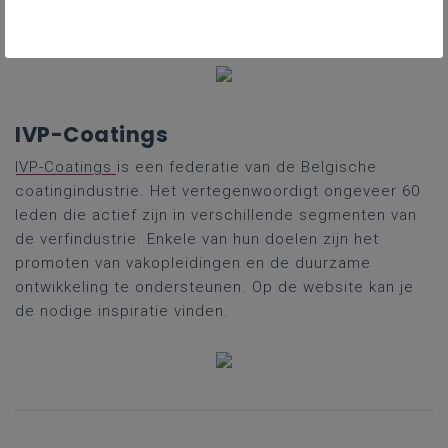
Deze online bibliotheek wordt momenteel volop
vernieuwd naar building your learning 2.0.
IVP-Coatings
IVP-Coatings
is een federatie van de Belgische
coatingindustrie. Het vertegenwoordigt ongeveer 60
leden die actief zijn in verschillende segmenten van
de verfindustrie. Enkele van hun doelen zijn het
promoten van vakopleidingen en de duurzame
ontwikkeling te ondersteunen. Op de website kan je
de nodige inspiratie vinden.