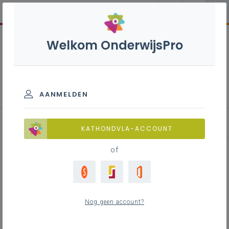
Welkom OnderwijsPro
Decoratie en
schilderwerken - 3de
graad - A-finaliteit
AANMELDEN
KATHONDVLA-ACCOUNT
of
Inspirerende websites met
lesmateriaal voor de lessen
Nog geen account?
schilderen