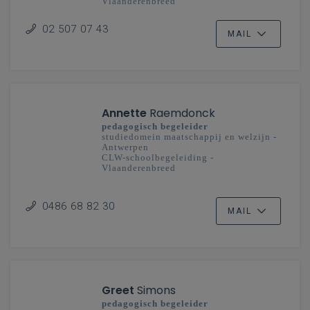
Vlaanderenbreed
02 507 07 43
MAIL
Annette
Raemdonck
pedagogisch begeleider
studiedomein maatschappij en welzijn -
Antwerpen
CLW-schoolbegeleiding -
Vlaanderenbreed
secundair onderwijs
0486 68 82 30
MAIL
Greet
Simons
pedagogisch begeleider