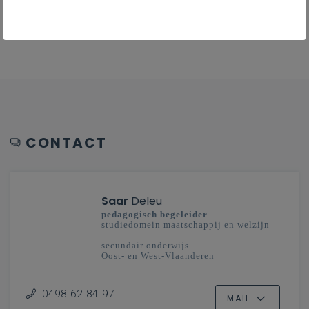
netwerken …
CONTACT
Saar
Deleu
pedagogisch begeleider
studiedomein maatschappij en welzijn
secundair onderwijs
Oost- en West-Vlaanderen
0498 62 84 97
MAIL