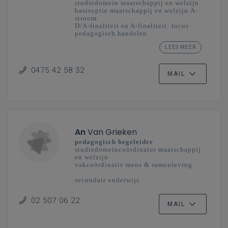
studiedomein maatschappij en welzijn
basisoptie maatschappij en welzijn A-
stroom
D/A-finaliteit en A-finaliteit: focus
pedagogisch handelen
mens & samenleving
LEES MEER
secundair onderwijs
Limburg
0475 42 58 32
MAIL
An
Van Grieken
pedagogisch begeleider
studiedomeincoördinator maatschappij
en welzijn
vakcoördinatie mens & samenleving
secundair onderwijs
Vlaanderenbreed
02 507 06 22
MAIL