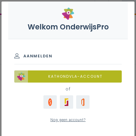
Welkom OnderwijsPro
Basisoptie Maatschappij en
welzijn - B-stroom
AANMELDEN
KATHONDVLA-ACCOUNT
of
Leerplan
Raadpleeg via de leerplantool of download.
LEERPLANTOOL
Nog geen account?