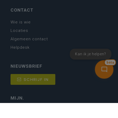
CONTACT
Wie is wie
Locaties
Algemeen contact
Helpdesk
Kan ik je helpen?
bèta
NIEUWSBRIEF
SCHRIJF IN
MIJN.
Beheer