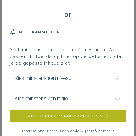
Basisinformatie
Basisinformatie over het leerplan.
NIET AANMELDEN
Stel minstens één regio en één niveau in. We
Inspirerend materiaal
passen dit toe als kijkfilter op de website, zodat
je de gepaste inhoud ziet.
Kies minstens een niveau
Achtergrond
Literatuur, onderzoek, regelgeving, websites …
Kies minstens een regio
SURF VERDER ZONDER AANMELDEN
Professionalisering
International user?
Geen onderwijsprofessional?
Overzicht van nascholingen, vormingen,