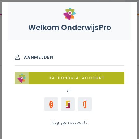
Welkom OnderwijsPro
Leeftocht
AANMELDEN
KATHONDVLA-ACCOUNT
of
Schooljaar 2024: aanbod voor
basisonderwijs
Nog geen account?