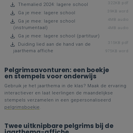
322KB pdf
Themalied 2024: lagere school
39KB word
Ga je mee: lagere school
4MB audio
Ga je mee: lagere school
(instrumentaal)
4MB audio
Ga je mee: lagere school (partituur)
315KB pdf
Duiding lied aan de hand van de
jaarthema affiche
975KB word
Pelgrimsavonturen: een boekje
en stempels voor onderwijs
Gebruik je het jaarthema in de klas? Maak de ervaring
interactiever en laat leerlingen de maandelijkse
stempels verzamelen in een gepersonaliseerd
pelgrimsboekje
.
Twee uitknipbare pelgrims bij de
jaarthema-affiche