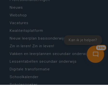
Nieuws
Webshop
Vacatures
Kwaliteitsplatform
Nieuw leerplan basisonderwijs
Kan ik je helpen?
Zin in leren! Zin in leven!
bèta
Vakken en leerplannen secundair onderwijs
Lessentabellen secundair onderwijs
Digitale transformatie
Schoolkalender
Scholenzoeker
Algemene website