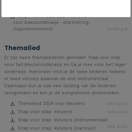
Begin schooljaar 2024: aanbod voor
basisonderwijs - startviering-inspiratiemoment
3MB word
Begin schooljaar 2024: aanbod
voor basisonderwijs - startviering-
inspiratiemoment
851KB pdf
Themalied
Er zijn twee themaliederen gemaakt:
Stap voor stap
voor het kleuteronderwijs en
Ga je mee
voor het lager
onderwijs. Hieronder vind je de twee liederen telkens
in twee versies waarvan de ene instrumentaal.
Daarnaast kun je ook een duiding van de liederen
terugvinden en kun je de songteksten downloaden.
Themalied 2024 voor kleuters
38KB word
Stap voor stap: kleuters
5MB audio
Stap voor stap: kleuters (instrumentaal)
5MB audio
Stap voor stap: kleuters (partituur)