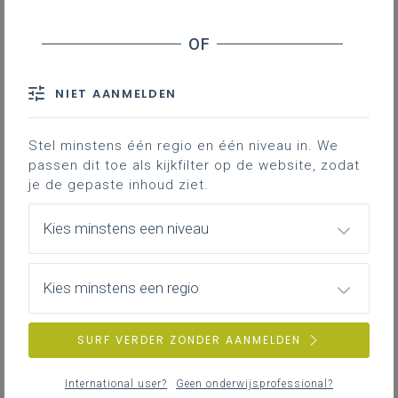
Inhoudstafel
Startviering/inspiratiemoment
Themalied
Pelgrimsavonturen: een boekje en stempels voor
NIET AANMELDEN
onderwijs
Twee uitknipbare pelgrims bij de jaarthema-affiche
Stel minstens één regio en één niveau in. We
Plukbundel
passen dit toe als kijkfilter op de website, zodat
je de gepaste inhoud ziet.
Jaarthema Leeftocht 2024-2025: Als
Kies minstens een niveau
pelgrims onderweg. Aanbod voor
basisonderwijs.
Kies minstens een regio
Startviering/inspiratiemoment
SURF VERDER ZONDER AANMELDEN
De startviering kun je hieronder terugvinden in zowel
word-versie als in pdf-versie.
International user?
Geen onderwijsprofessional?