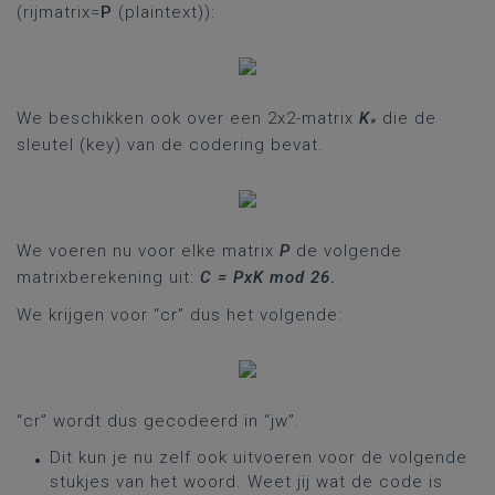
(rijmatrix=
P
(plaintext)):
We beschikken ook over een 2x2-matrix
K
die de
*
sleutel (key) van de codering bevat.
We voeren nu voor elke matrix
P
de volgende
matrixberekening uit:
C = PxK mod 26
.
We krijgen voor “cr” dus het volgende:
“cr” wordt dus gecodeerd in “jw”.
Dit kun je nu zelf ook uitvoeren voor de volgende
stukjes van het woord. Weet jij wat de code is