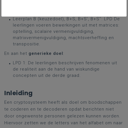
Deze opdracht is gelinkt aan het volgende
inhoudelijke leerplandoel
:
Leerplan B (keuzedoel), B+S, B+S’, B+S’’: LPD De
leerlingen voeren bewerkingen uit met matrices:
optelling, scalaire vermenigvuldiging,
matrixvermenigvuldiging, machtsverheffing en
transpositie.
En aan het
generieke doel
:
LPD 1: De leerlingen beschrijven fenomenen uit
de realiteit aan de hand van wiskundige
concepten uit de derde graad.
Inleiding
Een cryptosysteem heeft als doel om boodschappen
te coderen en te decoderen opdat berichten niet
door ongewenste personen gelezen kunnen worden.
Hiervoor zetten we de letters van het alfabet om naar