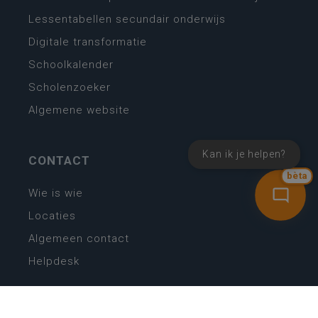
Lessentabellen secundair onderwijs
Digitale transformatie
Schoolkalender
Scholenzoeker
Algemene website
Kan ik je helpen?
CONTACT
bèta
Wie is wie
Locaties
Algemeen contact
Helpdesk
NIEUWSBRIEF