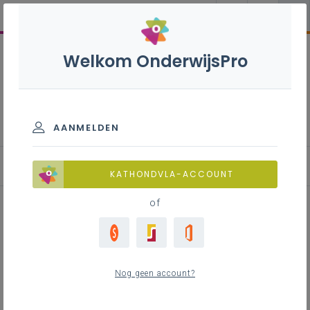
Welkom OnderwijsPro
Wiskunde co - 3de graad -
D-finaliteit
AANMELDEN
KATHONDVLA-ACCOUNT
of
Voorbeeld - Matrices: Hill-cijfer
cryptografie
Nog geen account?