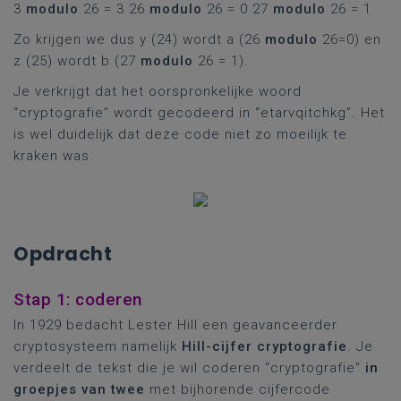
3
modulo
26 = 3 26
modulo
26 = 0 27
modulo
26 = 1
Zo krijgen we dus y (24) wordt a (26
modulo
26=0) en
z (25) wordt b (27
modulo
26 = 1).
Je verkrijgt dat het oorspronkelijke woord
“cryptografie” wordt gecodeerd in “etarvqitchkg”. Het
is wel duidelijk dat deze code niet zo moeilijk te
kraken was.
Opdracht
Stap 1: coderen
In 1929 bedacht Lester Hill een geavanceerder
cryptosysteem namelijk
Hill-cijfer cryptografie
. Je
verdeelt de tekst die je wil coderen “cryptografie”
in
groepjes van twee
met bijhorende cijfercode