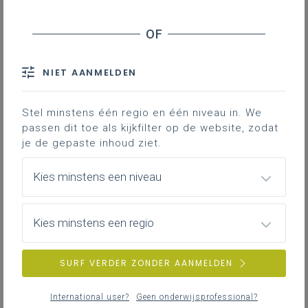
Inhoudstafel
Inleiding
Opdracht
NIET AANMELDEN
In deze opdracht, bestemd voor leerlingen
uit de D-finaliteit, krijgen leerlingen wat
Stel minstens één regio en één niveau in. We
meer inzicht in een
passen dit toe als kijkfilter op de website, zodat
je de gepaste inhoud ziet.
historische/maatschappelijke toepassing
van de lineaire algebra, namelijk in de Hill-
Kies minstens een niveau
cijfer cryptografie. Deze opdracht is
gelinkt aan het inhoudelijke leerplandoel
over bewerkingen met matrices.
Kies minstens een regio
Gekoppelde leerplannen
SURF VERDER ZONDER AANMELDEN
International user?
Geen onderwijsprofessional?