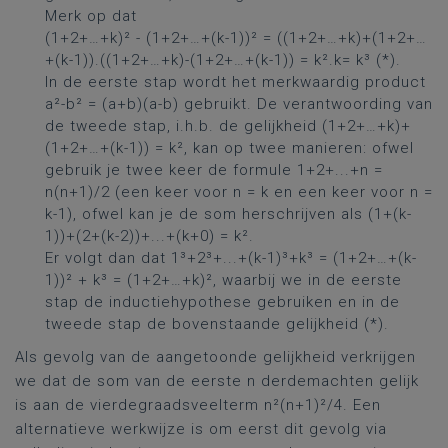
Merk op dat
(1+2+…+k)² - (1+2+…+(k-1))² = ((1+2+…+k)+(1+2+…
+(k-1)).((1+2+…+k)-(1+2+…+(k-1)) = k².k= k³ (*).
In de eerste stap wordt het merkwaardig product
a²-b² = (a+b)(a-b) gebruikt. De verantwoording van
de tweede stap, i.h.b. de gelijkheid (1+2+…+k)+
(1+2+…+(k-1)) = k², kan op twee manieren: ofwel
gebruik je twee keer de formule 1+2+...+n =
n(n+1)/2 (een keer voor n = k en een keer voor n =
k-1), ofwel kan je de som herschrijven als (1+(k-
1))+(2+(k-2))+...+(k+0) = k².
Er volgt dan dat 1³+2³+...+(k-1)³+k³ = (1+2+…+(k-
1))² + k³ = (1+2+…+k)², waarbij we in de eerste
stap de inductiehypothese gebruiken en in de
tweede stap de bovenstaande gelijkheid (*).
Als gevolg van de aangetoonde gelijkheid verkrijgen
we dat de som van de eerste n derdemachten gelijk
is aan de vierdegraadsveelterm n²(n+1)²/4. Een
alternatieve werkwijze is om eerst dit gevolg via