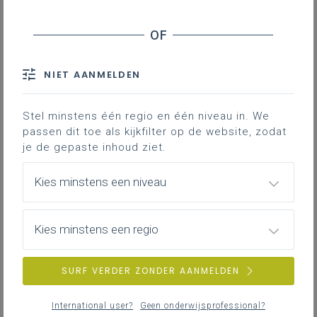
Inhoudstafel
In het leerplan III-WisS’’-d van de 3de
graad D-finaliteit staat een leerplandoel
NIET AANMELDEN
over het bewijzen van wiskundige
uitspraken met bewijstechnieken. Een
Stel minstens één regio en één niveau in. We
uitdrukking, die te maken heeft met het
passen dit toe als kijkfilter op de website, zodat
huidige jaartal 2025, geeft een voorbeeld
je de gepaste inhoud ziet.
bij de bewijstechniek ‘bewijs door
volledige inductie’.
Kies minstens een niveau
Gekoppelde leerplannen
Kies minstens een regio
SURF VERDER ZONDER AANMELDEN
LPD 4 De leerlingen beargumenteren wiskundige
redeneringen en bewijzen wiskundige uitspraken.
International user?
Geen onderwijsprofessional?