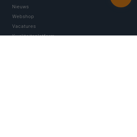
Nieuws
Webshop
Vacatures
Kwaliteitsplatform
Nieuw leerplan basisonderwijs
Zin in leren! Zin in leven!
Vakken en leerplannen secundair onderwijs
Lessentabellen secundair onderwijs
Digitale transformatie
Schoolkalender
Scholenzoeker
Algemene website
CONTACT