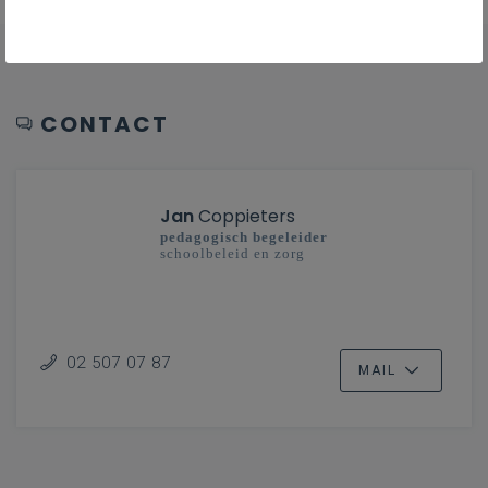
CONTACT
Jan
Coppieters
pedagogisch begeleider
schoolbeleid en zorg
02 507 07 87
MAIL