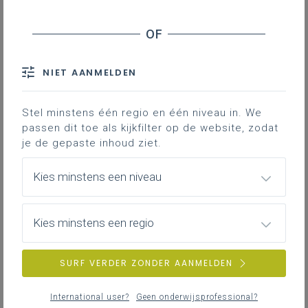
Leerlingenbegeleiding als een opdracht voor
elke leraar
Handelingsgericht werken (HGW) als motor
voor het zorgcontinuüm
NIET AANMELDEN
Zorgbreed en kansenrijk onderwijs is
teamwerk
Brede basiszorg (fase 0)
Stel minstens één regio en één niveau in. We
passen dit toe als kijkfilter op de website, zodat
Nuttige informatie
je de gepaste inhoud ziet.
Contact
Kies minstens een niveau
De meeste scholen gebruiken het
Kies minstens een regio
zorgcontinuüm al vele jaren om het
eigen beleid op
SURF VERDER ZONDER AANMELDEN
leerlingenbegeleiding vorm te
geven
. Die leerlingenbegeleiding
International user?
Geen onderwijsprofessional?
blijft niet beperkt tot de leerlingen