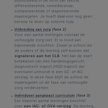
bijvoorbeeld in de vorm van (extra)
differentiërende, remediërende,
compenserende of dispenserende
maatregelen. Je hoeft daarvoor nog geen
beroep te doen op externe hulp.
Uitbreiding van zorg
(fase 2)
Voor een aantal leerlingen volstaat de
verhoogde zorg niet. Er is nood aan
bijkomende inzichten. Zowel je school als
de ouders of de leerling zelf kunnen dat
signaleren aan het CLB
. Het kan de start
betekenen van een handelingsgericht
diagnostisch traject (HGD-traject) dat
eventueel uitmondt in een GC- of IAC-
verslag. In deze fase blijft de school de
maatregelen uit de fase van verhoogde
zorg verderzetten.
Individueel aangepast curriculum
(fase 3)
Een beperkt aantal leerlingen beschikt
over
een IAC- of OV4-verslag
. De leerling