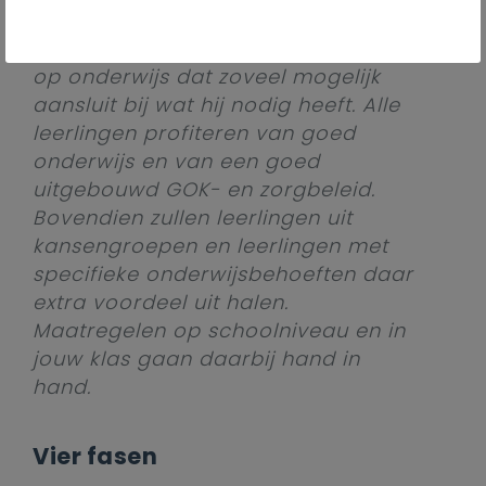
die nood hebben aan extra
begeleiding. Elke leerling heeft recht
op onderwijs dat zoveel mogelijk
aansluit bij wat hij nodig heeft. Alle
leerlingen profiteren van goed
onderwijs en van een goed
uitgebouwd GOK- en zorgbeleid.
Bovendien zullen leerlingen uit
kansengroepen en leerlingen met
specifieke onderwijsbehoeften daar
extra voordeel uit halen.
Maatregelen op schoolniveau en in
jouw klas gaan daarbij hand in
hand.
Vier fasen