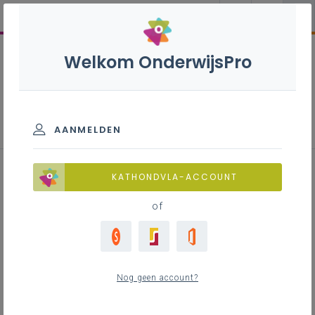
Welkom OnderwijsPro
Uitgangspunten continuüm van
zorg so
AANMELDEN
KATHONDVLA-ACCOUNT
Inhoudstafel
of
Vier fasen
Begeleiding
Zorg als een continuüm
Het fundament van het zorgcontinuüm: fase 0
Nog geen account?
- brede basiszorg - goed onderwijs -
krachtige leeromgeving