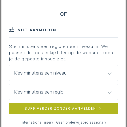
en netwerkgroepen. De CODI-
werking maakt plaats voor overleg
dat sterker inzet op uitwisseling,
consulteren, signaleren en intervisie.
NIET AANMELDEN
Resonansgroepen
Stel minstens één regio en één niveau in. We
passen dit toe als kijkfilter op de website, zodat
We onderscheiden
drie types
je de gepaste inhoud ziet.
resonansgroepen:
Finaliteits- of graadgebonden
Kies minstens een niveau
resonansgroepen
Resonansgroep doorstroom
Kies minstens een regio
Resonansgroep arbeidsmarkt
Resonansgroep eerste graad
SURF VERDER ZONDER AANMELDEN
Studiedomeingebonden
resonansgroepen
, o.a. Economie &
organisatie, Maatschappij & welzijn, STEM,
International user?
Geen onderwijsprofessional?