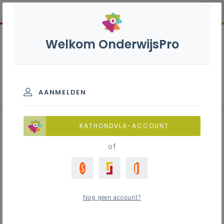
Welkom OnderwijsPro
Resonans- en netwerkgroepen
AANMELDEN
KATHONDVLA-ACCOUNT
Inhoudstafel
of
Resonansgroepen
Regionale netwerken
Opstart
Nog geen account?
Vanaf schooljaar 2026-2027 start
een nieuwe werking met resonans-