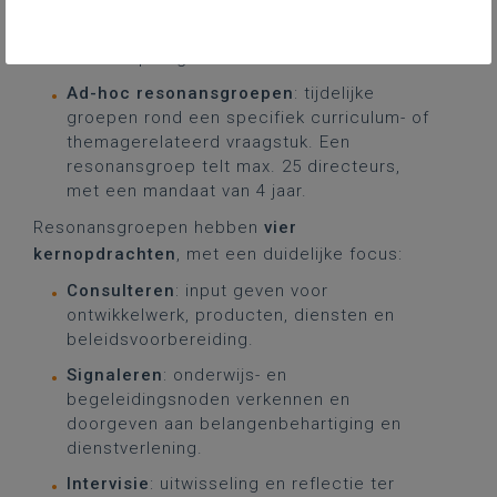
Taal en cultuur, Kunst & creatie, Land- en
tuinbouw, Sport, Voeding & horeca en
Basisverpleegkunde.
Ad-hoc resonansgroepen
: tijdelijke
groepen rond een specifiek curriculum- of
themagerelateerd vraagstuk. Een
resonansgroep telt max. 25 directeurs,
met een mandaat van 4 jaar.
Resonansgroepen hebben
vier
kernopdrachten
, met een duidelijke focus:
Consulteren
: input geven voor
ontwikkelwerk, producten, diensten en
beleidsvoorbereiding.
Signaleren
: onderwijs- en
begeleidingsnoden verkennen en
doorgeven aan belangenbehartiging en
dienstverlening.
Intervisie
: uitwisseling en reflectie ter