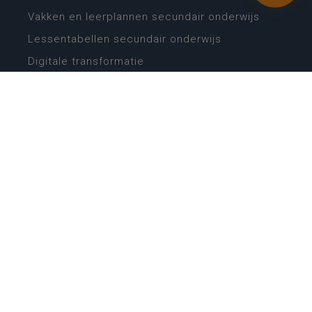
Vakken en leerplannen secundair onderwijs
Lessentabellen secundair onderwijs
Digitale transformatie
Schoolkalender
Scholenzoeker
Algemene website
CONTACT
Wie is wie
Locaties
Algemeen contact
Helpdesk