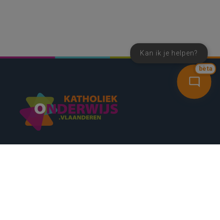
Kan ik je helpen?
bèta
SNEL NAAR
CONTACT
NIEUWSBRIEF