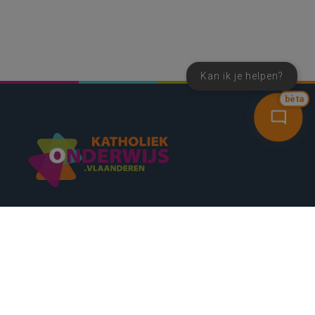
Kan ik je helpen?
bèta
SNEL NAAR
CONTACT
NIEUWSBRIEF