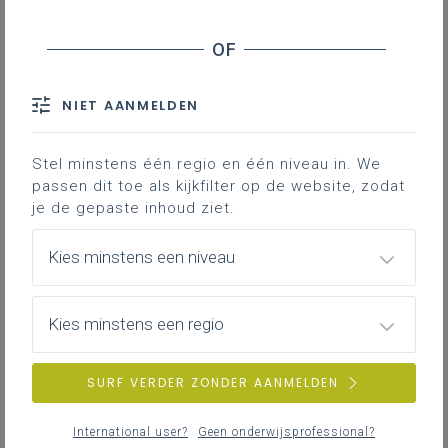
In dit praktijkvoorbeeld lees je hoe een
schoolteam concreet aan de slag gaat
met deze bouwsteen.
NIET AANMELDEN
Paridaens - Leuven (bao)
177KB pdf
Stel minstens één regio en één niveau in. We
Vier Winden - Molenbeek (bao)
195KB pdf
passen dit toe als kijkfilter op de website, zodat
je de gepaste inhoud ziet.
Kies minstens een niveau
DOWNLOADS
Kies minstens een regio
Paridaens - Leuven (bao)
SURF VERDER ZONDER AANMELDEN
PDF
177KB
International user?
Geen onderwijsprofessional?