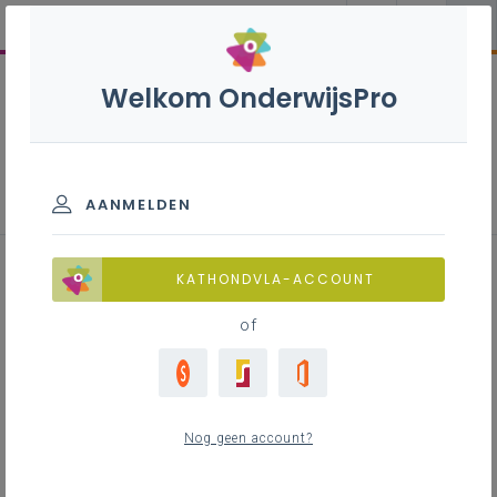
Welkom OnderwijsPro
Inspirerend materiaal
vademecum zorg en kansen
AANMELDEN
Praktijkvoorbeeld ouders
KATHONDVLA-ACCOUNT
of
Inhoudstafel
Nog geen account?
Downloads