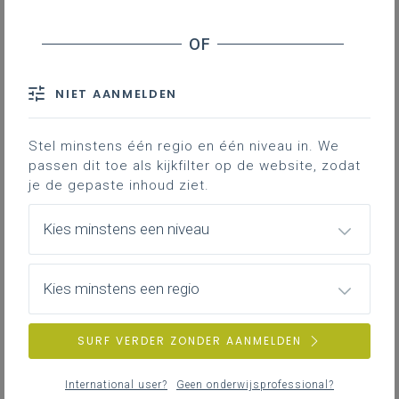
Taal
Gezondheid
Welbevinden
Onderwijsloopbaan
NIET AANMELDEN
Onthaal en inschrijvingen
Kinderrechten
Stel minstens één regio en één niveau in. We
passen dit toe als kijkfilter op de website, zodat
Ouders
je de gepaste inhoud ziet.
Netwerk van de school
Kies minstens een niveau
ZOEKEN
Kies minstens een regio
SURF VERDER ZONDER AANMELDEN
International user?
Geen onderwijsprofessional?