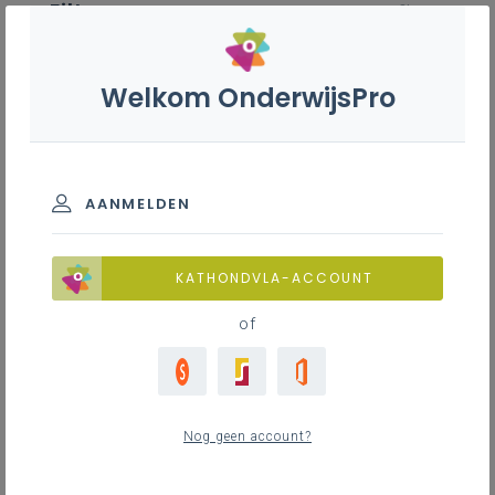
Filter
wis filter
ZOEKEN
Welkom OnderwijsPro
Inspirerend materiaal vademecum
zorg en kansen
BOUWSTEEN
AANMELDEN
De grond waarop wij bouwen
Beleidsvoerend vermogen
KATHONDVLA-ACCOUNT
0
nieuwste
Diversiteit
of
Verbindend schoolklimaat
Krachtige leeromgeving
Goed onderwijs
Continuüm van zorg
Nog geen account?
Kwetsbaarheid en armoede