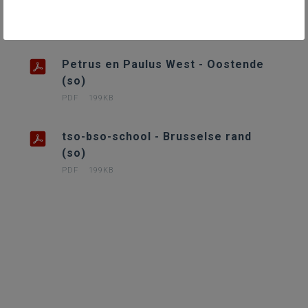
Sancta Maria - Leuven (bao)
PDF
163KB
Petrus en Paulus West - Oostende
(so)
PDF
199KB
tso-bso-school - Brusselse rand
(so)
PDF
199KB