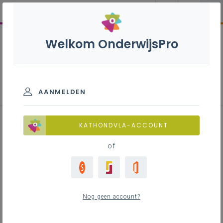
Welkom OnderwijsPro
AANMELDEN
Praktijkvoorbeeld kwetsbaarheid
KATHONDVLA-ACCOUNT
en armoede
of
Inhoudstafel
Nog geen account?
Downloads