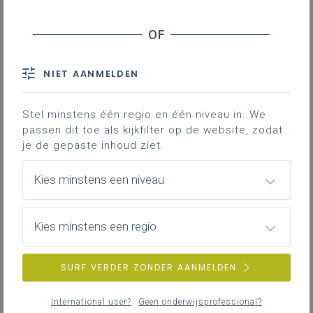
In dit praktijkvoorbeeld lees je hoe een
schoolteam concreet aan de slag gaat
met deze bouwsteen.
NIET AANMELDEN
Sancta Maria - Leuven (bao)
163KB pdf
Stel minstens één regio en één niveau in. We
passen dit toe als kijkfilter op de website, zodat
Petrus en Paulus West - Oostende (so)
je de gepaste inhoud ziet.
199KB pdf
Kies minstens een niveau
tso-bso-school - Brusselse rand (so)
199KB pdf
Kies minstens een regio
SURF VERDER ZONDER AANMELDEN
DOWNLOADS
International user?
Geen onderwijsprofessional?