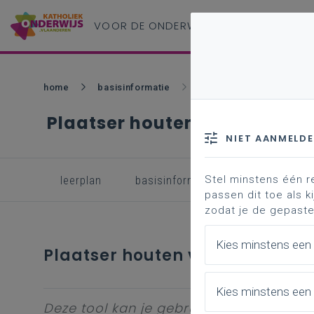
VOOR DE ONDERWIJS
PROFESSIONAL
home
basisinformatie
plaatser houten vloerbede
Plaatser houten vloerbedekk
NIET AANMELD
Stel minstens één r
leerplan
basisinformatie
inspirerend 
passen dit toe als ki
zodat je de gepaste
Kies minstens een
Plaatser houten vloerbedekking
Kies minstens een 
Deze tool kan je gebruiken om leerplan