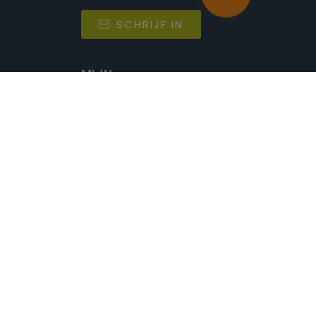
SCHRIJF IN
MIJN.
Beheer
Kijkfilter