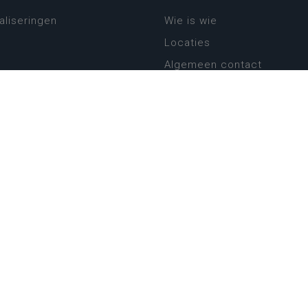
aliseringen
Wie is wie
Locaties
Algemeen contact
Helpdesk
platform
plan basisonderwijs
! Zin in leven!
leerplannen secundair
llen secundair onderwijs
ansformatie
ender
eker
website