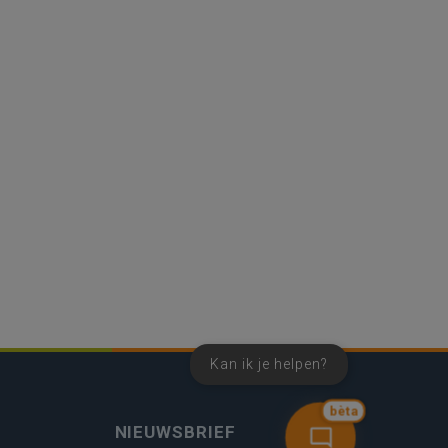
Kan ik je helpen?
bèta
NIEUWSBRIEF