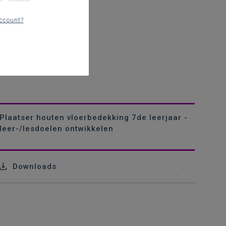
ccount?
Plaatser houten vloerbedekking 7de leerjaar -
leer-/lesdoelen ontwikkelen
Downloads