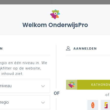
Welkom OnderwijsPro
kking 7de leerjaar - leer-/lesdoelen ontwikkelen
ing - 7de leerjaar
EN
AANMELDEN
egio en één niveau in. We
materiaal
achtergrond
professionalisering
jkfilter op de website,
 inhoud ziet.
KATHOND
 niveau
 7de leerjaar - leer-/lesdoelen on
of
regio
doelen om te zetten naar leer-/lesdoelen,