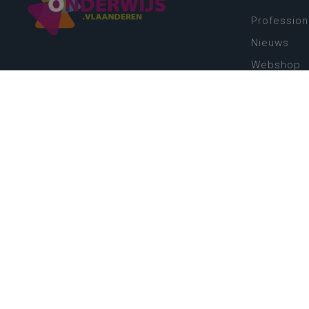
Profession
Nieuws
Webshop
Vacatures
Kwaliteits
Nieuw leer
Zin in leren
Vakken en 
onderwijs
Lessentabe
Digitale tr
Schoolkal
Scholenzo
Algemene 