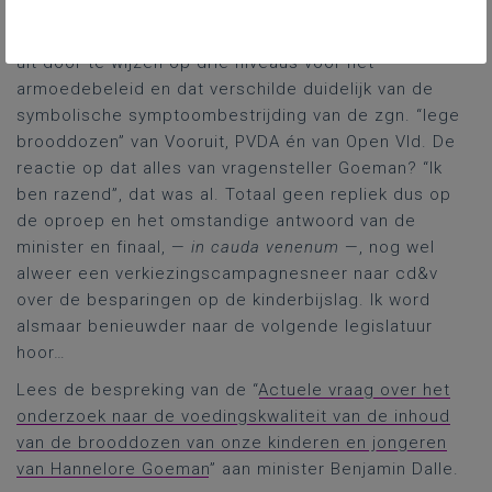
cijfers en een dito beeldvorming op zgn. sociale
media. Bovendien legde hij de oplossingen in kwestie
uit door te wijzen op drie niveaus voor het
armoedebeleid en dat verschilde duidelijk van de
symbolische symptoombestrijding van de zgn. “lege
brooddozen” van Vooruit, PVDA én van Open Vld. De
reactie op dat alles van vragensteller Goeman? “Ik
ben razend”, dat was al. Totaal geen repliek dus op
de oproep en het omstandige antwoord van de
minister en finaal, —
in cauda venenum
—, nog wel
alweer een verkiezingscampagnesneer naar cd&v
over de besparingen op de kinderbijslag. Ik word
alsmaar benieuwder naar de volgende legislatuur
hoor…
Lees de bespreking van de “
Actuele vraag over het
onderzoek naar de voedingskwaliteit van de inhoud
van de brooddozen van onze kinderen en jongeren
van Hannelore Goeman
” aan minister Benjamin Dalle.