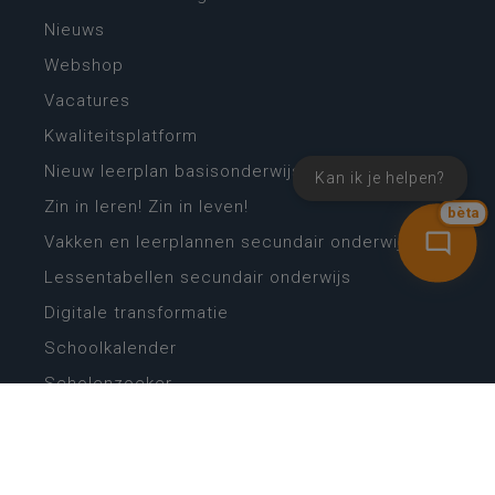
Nieuws
Webshop
Vacatures
Kwaliteitsplatform
Nieuw leerplan basisonderwijs
Kan ik je helpen?
Zin in leren! Zin in leven!
bèta
Vakken en leerplannen secundair onderwijs
Lessentabellen secundair onderwijs
Digitale transformatie
Schoolkalender
Scholenzoeker
Algemene website