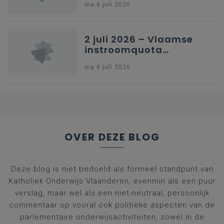
ma 6 juli 2026
kleuteronderwijs
2 juli 2026 – Vlaamse
instroomquota
geneeskunde v.
ma 6 juli 2026
federale RIZIV-
nummers voor
afgestudeerde artsen
OVER DEZE BLOG
Deze blog is niet bedoeld als formeel standpunt van
Katholiek Onderwijs Vlaanderen, evenmin als een puur
verslag, maar wel als een niet-neutraal, persoonlijk
commentaar op vooral ook politieke aspecten van de
parlementaire onderwijsactiviteiten, zowel in de