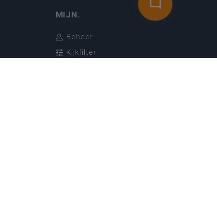
MIJN.
Beheer
Kijkfilter