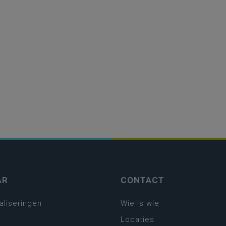
AR
CONTACT
aliseringen
Wie is wie
Locaties