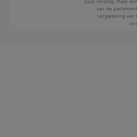
puur verslag, maar we
van de parlement
vergadering van 
occ