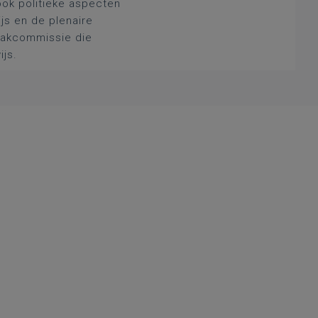
ook politieke aspecten
js en de plenaire
 vakcommissie die
ijs.