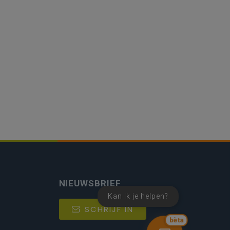
NIEUWSBRIEF
Kan ik je helpen?
SCHRIJF IN
bèta