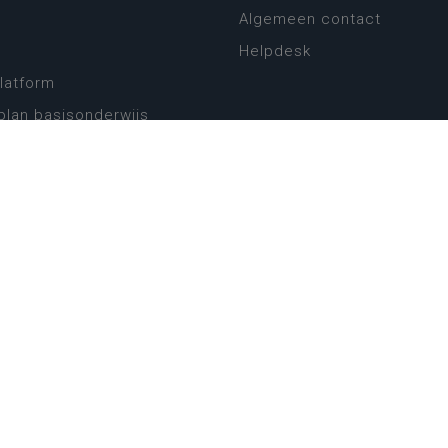
Algemeen contact
Helpdesk
platform
plan basisonderwijs
! Zin in leven!
leerplannen secundair
llen secundair onderwijs
ansformatie
ender
eker
website