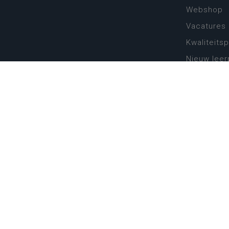
Webshop
Vacatures
Kwaliteits
Nieuw leer
Zin in leren
Vakken en 
onderwijs
Lessentabe
Digitale tr
Schoolkal
Scholenzo
Algemene 