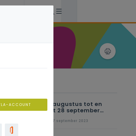
Verwante artikels
25 augustus tot en
VLA-ACCOUNT
met 28 september
2023 - Schriftelijke
wo 27 september 2023
vragen