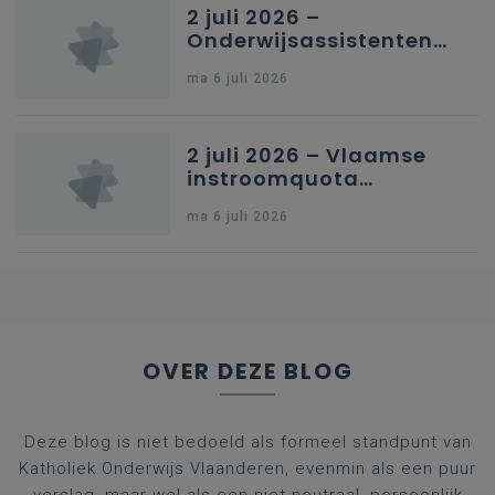
2 juli 2026 –
Onderwijsassistenten
en omkadering in
ma 6 juli 2026
kleuteronderwijs
2 juli 2026 – Vlaamse
instroomquota
geneeskunde v.
ma 6 juli 2026
federale RIZIV-
nummers voor
afgestudeerde artsen
OVER DEZE BLOG
Deze blog is niet bedoeld als formeel standpunt van
Katholiek Onderwijs Vlaanderen, evenmin als een puur