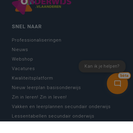
SNEL NAAR
Professionaliseringen
Nieuws
Webshop
Kan ik je helpen?
Vacatures
bèta
Kwaliteitsplatform
Nieuw leerplan basisonderwijs
Zin in leren! Zin in leven!
Vakken en leerplannen secundair onderwijs
Lessentabellen secundair onderwijs
Digitale transformatie