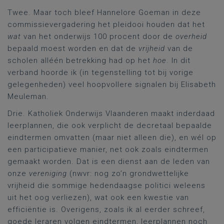
Twee. Maar toch bleef Hannelore Goeman in deze
commissievergadering het pleidooi houden dat het
wat
van het onderwijs 100 procent door de
overheid
bepaald moest worden en dat de
vrijheid
van de
scholen alléén betrekking had op het
hoe
. In dit
verband hoorde ik (in tegenstelling tot bij vorige
gelegenheden) veel hoopvollere signalen bij Elisabeth
Meuleman.
Drie. Katholiek Onderwijs Vlaanderen maakt inderdaad
leerplannen, die ook verplicht de decretaal bepaalde
eindtermen omvatten (maar niet alleen die), en wél op
een participatieve manier, net ook zoals eindtermen
gemaakt worden. Dat is een dienst aan de leden van
onze
vereniging
(nwvr: nog zo’n grondwettelijke
vrijheid die sommige hedendaagse politici weleens
uit het oog verliezen), wat ook een kwestie van
efficiëntie is. Overigens, zoals ik al eerder schreef,
goede leraren volgen eindtermen, leerplannen noch