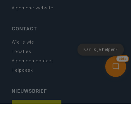
Algemene website
CONTACT
Wie is wie
Kan ik je helpen?
Locaties
bèta
Algemeen contact
Helpdesk
NIEUWSBRIEF
SCHRIJF IN
MIJN.