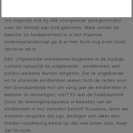
De grond van die kwestie was uiteraard ook opnieuw
al de week voordien tijdens de bewuste
hoorzitting
(en eigenlijk ook bij alle voorgaande gelegenheden
over dit thema) aan bod gekomen. Maar omdat de
kwestie zo fundamenteel is in het Vlaamse
onderwijslandschap ga ik er hier toch nog even (ook)
opnieuw op in.
Eén. Uitgebreide leerplannen beginnen in de huidige
context natuurlijk bij uitgebreide… eindtermen, wat
politici weleens durven vergeten. Die te uitgebreide
en te sturende eindtermen waren toch de reden voor
het Grondwettelijk Hof om vorig jaar de eindtermen in
kwestie te vernietigen, niet? En wat de haalbaarheid
(voor de leerlingenpopulatie in kwestie) van de
eindtermen in het verleden betreft trouwens, laten we
evenmin vergeten dat zgn.
peilingen
wel vaker een
minder rooskleurig beeld op dat vlak lieten zien, maar
dat terzijde…