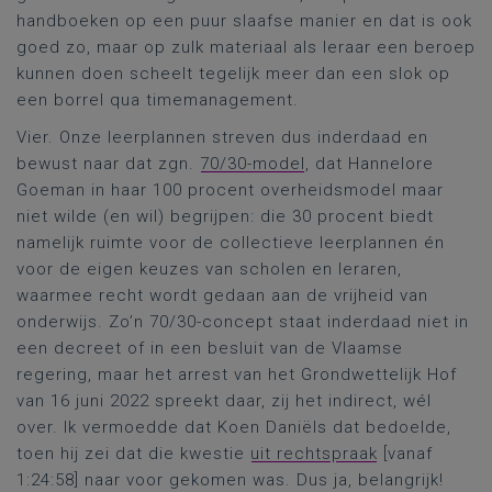
handboeken op een puur slaafse manier en dat is ook
goed zo, maar op zulk materiaal als leraar een beroep
kunnen doen scheelt tegelijk meer dan een slok op
een borrel qua timemanagement.
Vier. Onze leerplannen streven dus inderdaad en
bewust naar dat zgn.
70/30-model
, dat Hannelore
Goeman in haar 100 procent overheidsmodel maar
niet wilde (en wil) begrijpen: die 30 procent biedt
namelijk ruimte voor de collectieve leerplannen én
voor de eigen keuzes van scholen en leraren,
waarmee recht wordt gedaan aan de vrijheid van
onderwijs. Zo’n 70/30-concept staat inderdaad niet in
een decreet of in een besluit van de Vlaamse
regering, maar het arrest van het Grondwettelijk Hof
van 16 juni 2022 spreekt daar, zij het indirect, wél
over. Ik vermoedde dat Koen Daniëls dat bedoelde,
toen hij zei dat die kwestie
uit rechtspraak
[vanaf
1:24:58] naar voor gekomen was. Dus ja, belangrijk!