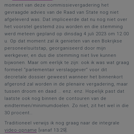
moment van deze commissievergadering het
gevraagde advies van de Raad van State nog niet
afgeleverd was. Dat impliceerde dat nu nog niet over
het voorstel gestemd zou worden en die stemming
werd meteen gepland op dinsdag 4 juli 2023 om 12.00
u. Op dat moment zal ik genieten van een Bokrijkse
personeelsuitstap, georganiseerd door mijn
werkgever, en dus die stemming niet live kunnen
bijwonen. Maar om eerlijk te zijn: ook ik was wat graag
formeel “parlementair verslaggever” voor dit
decretale dossier geweest wanneer het binnenkort
afgerond zal worden in de plenaire vergadering, maar
tussen droom en daad … enz. enz. Hopelijk past dat
laatste ook nog binnen de contouren van de
eindtermen/minimumdoelen. Zo niet, zit het wel in die
30 procent…
Traditioneel verwijs ik nog graag naar de integrale
video-opname
[vanaf 13:29].