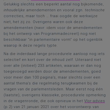
Gelukkig slechts een beperkt aantal nog bijkomende,
inhoudelijke
amendementen en vooral zgn.
technische
correcties, maar toch … fraai oogde de werkwijze
niet, het zij zo. Overigens waren ook deze
amendementen (nwvr: idem voor de amendementen
bij het ontwerp van Programmadecreet) nog niet
beschikbaar “in parlementaire vorm” op het ogenblik
waarop ik deze regels typte.
Na die inderdaad lange procedurele aanloop nog iets
selectief en kort over de inhoud zelf. Uiteraard niet
over alle (initieel) 233 artikelen, waaraan er dan nog
toegevoegd werden door de amendementen, goed
voor meer dan 100 pagina’s, maar slechts over een
aantal thema’s die regelmatig terugkwamen bij de
vragen van de parlementsleden. Maar eerst nog één
(laatste), overigens klassieke, procedurele opmerking
in de vragenronde, die ook opnieuw in het
Vlor-advies
(p.2) van 21 januari 2021 over het voorontwerp van