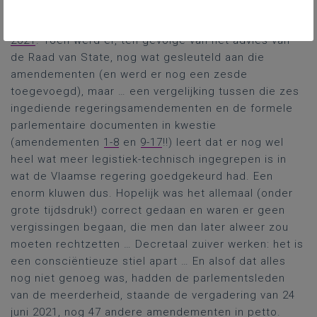
elders beschreven: door de PFOS-perikelen werden
die amendementen verschoven van 11 naar
18 juni
2021
. Toen werd er, ten gevolge van het advies van
de Raad van State, nog wat gesleuteld aan die
amendementen (en werd er nog een zesde
toegevoegd), maar … een vergelijking tussen die zes
ingediende regeringsamendementen en de formele
parlementaire documenten in kwestie
(amendementen
1-8
en
9-17
!!) leert dat er nog wel
heel wat meer legistiek-technisch ingegrepen is in
wat de Vlaamse regering goedgekeurd had. Een
enorm kluwen dus. Hopelijk was het allemaal (onder
grote tijdsdruk!) correct gedaan en waren er geen
vergissingen begaan, die men dan later alweer zou
moeten rechtzetten … Decretaal zuiver werken: het is
een consciëntieuze stiel apart … En alsof dat alles
nog niet genoeg was, hadden de parlementsleden
van de meerderheid, staande de vergadering van 24
juni 2021, nog
47 andere amendementen
in petto.