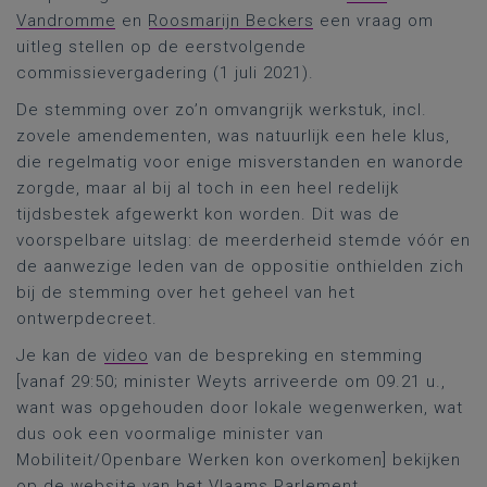
Vandromme
en
Roosmarijn Beckers
een vraag om
uitleg stellen op de eerstvolgende
commissievergadering (1 juli 2021).
De stemming over zo’n omvangrijk werkstuk, incl.
zovele amendementen, was natuurlijk een hele klus,
die regelmatig voor enige misverstanden en wanorde
zorgde, maar al bij al toch in een heel redelijk
tijdsbestek afgewerkt kon worden. Dit was de
voorspelbare uitslag: de meerderheid stemde vóór en
de aanwezige leden van de oppositie onthielden zich
bij de stemming over het geheel van het
ontwerpdecreet.
Je kan de
video
van de bespreking en stemming
[vanaf 29:50; minister Weyts arriveerde om 09.21 u.,
want was opgehouden door lokale wegenwerken, wat
dus ook een voormalige minister van
Mobiliteit/Openbare Werken kon overkomen] bekijken
op de website van het Vlaams Parlement.