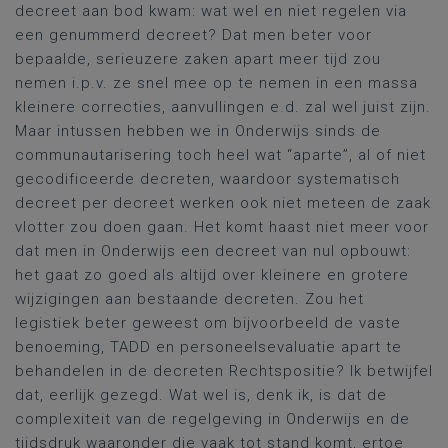
decreet aan bod kwam: wat wel en niet regelen via
een genummerd decreet? Dat men beter voor
bepaalde, serieuzere zaken apart meer tijd zou
nemen i.p.v. ze snel mee op te nemen in een massa
kleinere correcties, aanvullingen e.d. zal wel juist zijn.
Maar intussen hebben we in Onderwijs sinds de
communautarisering toch heel wat “aparte”, al of niet
gecodificeerde decreten, waardoor systematisch
decreet per decreet werken ook niet meteen de zaak
vlotter zou doen gaan. Het komt haast niet meer voor
dat men in Onderwijs een decreet van nul opbouwt:
het gaat zo goed als altijd over kleinere en grotere
wijzigingen aan bestaande decreten. Zou het
legistiek beter geweest om bijvoorbeeld de vaste
benoeming, TADD en personeelsevaluatie apart te
behandelen in de decreten Rechtspositie? Ik betwijfel
dat, eerlijk gezegd. Wat wel is, denk ik, is dat de
complexiteit van de regelgeving in Onderwijs en de
tijdsdruk waaronder die vaak tot stand komt, ertoe