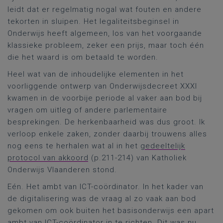
leidt dat er regelmatig nogal wat fouten en andere
tekorten in sluipen. Het legaliteitsbeginsel in
Onderwijs heeft algemeen, los van het voorgaande
klassieke probleem, zeker een prijs, maar toch één
die het waard is om betaald te worden.
Heel wat van de inhoudelijke elementen in het
voorliggende ontwerp van Onderwijsdecreet XXXI
kwamen in de voorbije periode al vaker aan bod bij
vragen om uitleg of andere parlementaire
besprekingen. De herkenbaarheid was dus groot. Ik
verloop enkele zaken, zonder daarbij trouwens alles
nog eens te herhalen wat al in het
gedeeltelijk
protocol van akkoord
(p.211-214) van Katholiek
Onderwijs Vlaanderen stond.
Eén. Het ambt van ICT-coördinator. In het kader van
de digitalisering was de vraag al zo vaak aan bod
gekomen om ook buiten het basisonderwijs een apart
ambt van ICT-coördinator in te richten. Dit was nu