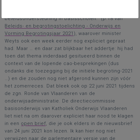
maanden van het schooljaar 2021-2022 (september-
december 2021) 7,7 miljoen euro extra voor de
beleidsondersteuning in basisscholen.” (p.18 van
Beleids- en begrotingstoelichting - Onderwijs en
Vorming Begrotingsjaar 2021
), waarover minister
Weyts ook een week eerder nog expliciet gepraat
had. Maar … en daar zat blijkbaar het addertje: hij had
toen dat thema inderdaad gesitueerd binnen de
context van de lopende cao-besprekingen (dus
ondanks die toezegging bij de initiële begroting-2021
…) en die zouden nog niet afgerond kunnen zijn vóór
het zomerreces. Dat bleek ook op 22 juni 2021 tijdens
de zgn. Ronde van Vlaanderen van de
onderwijsadministratie. De directiecommissie
basisonderwijs van Katholiek Onderwijs Vlaanderen
liet niet na om daarover expliciet haar nood te klagen
in een
open brief
, die je ook elders in de nieuwsbrief
van 24 juni 2021 kon lezen. Ik kan hier nog niet
verwijzen naar de parlementaire versie van de