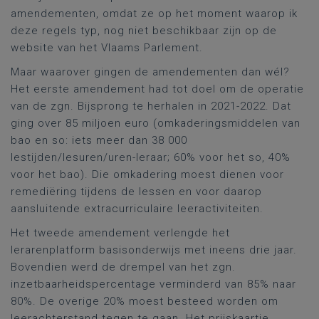
amendementen, omdat ze op het moment waarop ik
deze regels typ, nog niet beschikbaar zijn op de
website van het Vlaams Parlement.
Maar waarover gingen de amendementen dan wél?
Het eerste amendement had tot doel om de operatie
van de zgn. Bijsprong te herhalen in 2021-2022. Dat
ging over 85 miljoen euro (omkaderingsmiddelen van
bao en so: iets meer dan 38 000
lestijden/lesuren/uren-leraar; 60% voor het so, 40%
voor het bao). Die omkadering moest dienen voor
remediëring tijdens de lessen en voor daarop
aansluitende extracurriculaire leeractiviteiten.
Het tweede amendement verlengde het
lerarenplatform basisonderwijs met ineens drie jaar.
Bovendien werd de drempel van het zgn.
inzetbaarheidspercentage verminderd van 85% naar
80%. De overige 20% moest besteed worden om
leerachterstand tegen te gaan. Het prijskaartje