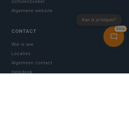
Scholenzoeker
Algemene website
Kan ik je helpen?
bèta
CONTACT
Wie is wie
Locaties
Algemeen contact
Helpdesk
NIEUWSBRIEF
SCHRIJF IN
MIJN.