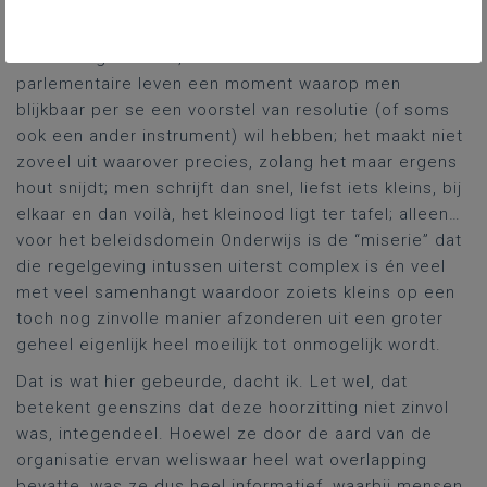
wat lijdzaam onderging) en (3) ik heb een theorie over
wat hier au fond gebeurde, namelijk: zoals ook in
andere legislaturen, komt er soms in het
parlementaire leven een moment waarop men
blijkbaar per se een voorstel van resolutie (of soms
ook een ander instrument) wil hebben; het maakt niet
zoveel uit waarover precies, zolang het maar ergens
hout snijdt; men schrijft dan snel, liefst iets kleins, bij
elkaar en dan voilà, het kleinood ligt ter tafel; alleen…
voor het beleidsdomein Onderwijs is de “miserie” dat
die regelgeving intussen uiterst complex is én veel
met veel samenhangt waardoor zoiets kleins op een
toch nog zinvolle manier afzonderen uit een groter
geheel eigenlijk heel moeilijk tot onmogelijk wordt.
Dat is wat hier gebeurde, dacht ik. Let wel, dat
betekent geenszins dat deze hoorzitting niet zinvol
was, integendeel. Hoewel ze door de aard van de
organisatie ervan weliswaar heel wat overlapping
bevatte, was ze dus heel informatief, waarbij mensen