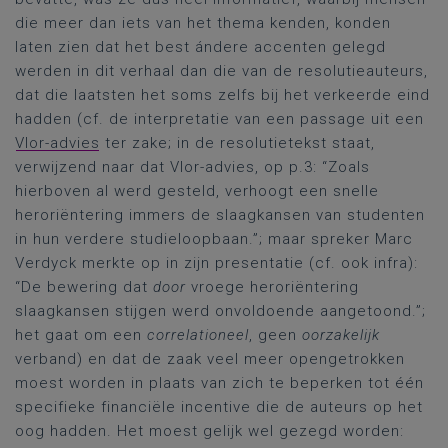
die meer dan iets van het thema kenden, konden
laten zien dat het best ándere accenten gelegd
werden in dit verhaal dan die van de resolutieauteurs,
dat die laatsten het soms zelfs bij het verkeerde eind
hadden (cf. de interpretatie van een passage uit een
Vlor-advies
ter zake; in de resolutietekst staat,
verwijzend naar dat Vlor-advies, op p.3: “Zoals
hierboven al werd gesteld, verhoogt een snelle
heroriëntering immers de slaagkansen van studenten
in hun verdere studieloopbaan.”; maar spreker Marc
Verdyck merkte op in zijn presentatie (cf. ook infra):
“De bewering dat
door
vroege heroriëntering
slaagkansen stijgen werd onvoldoende aangetoond.”;
het gaat om een
correlationeel
, geen
oorzakelijk
verband) en dat de zaak veel meer opengetrokken
moest worden in plaats van zich te beperken tot één
specifieke financiële incentive die de auteurs op het
oog hadden. Het moest gelijk wel gezegd worden: