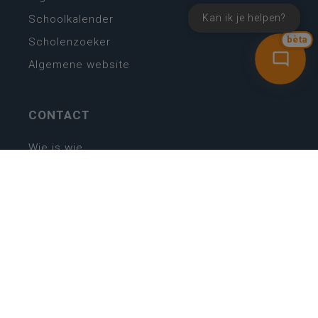
Kan ik je helpen?
Schoolkalender
Scholenzoeker
bèta
Algemene website
CONTACT
Wie is wie
Locaties
Algemeen contact
Helpdesk
NIEUWSBRIEF
SCHRIJF IN