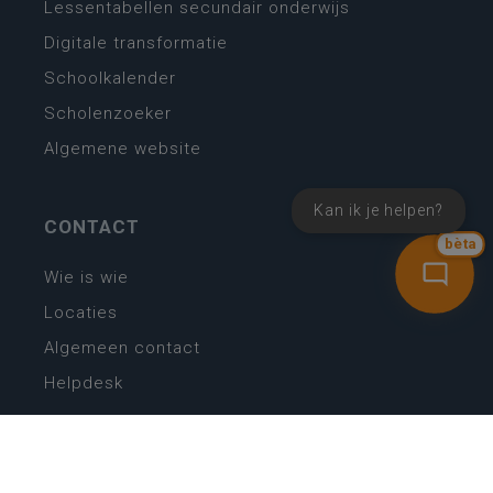
Lessentabellen secundair onderwijs
Digitale transformatie
Schoolkalender
Scholenzoeker
Algemene website
Kan ik je helpen?
CONTACT
bèta
Wie is wie
Locaties
Algemeen contact
Helpdesk
NIEUWSBRIEF