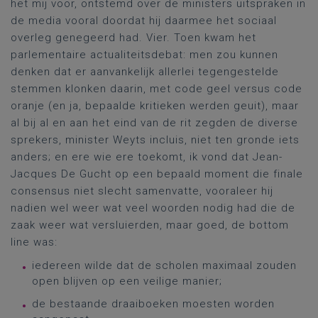
het mij voor, ontstemd over de ministers uitspraken in
de media vooral doordat hij daarmee het sociaal
overleg genegeerd had. Vier. Toen kwam het
parlementaire actualiteitsdebat: men zou kunnen
denken dat er aanvankelijk allerlei tegengestelde
stemmen klonken daarin, met code geel versus code
oranje (en ja, bepaalde kritieken werden geuit), maar
al bij al en aan het eind van de rit zegden de diverse
sprekers, minister Weyts incluis, niet ten gronde iets
anders; en ere wie ere toekomt, ik vond dat Jean-
Jacques De Gucht op een bepaald moment die finale
consensus niet slecht samenvatte, vooraleer hij
nadien wel weer wat veel woorden nodig had die de
zaak weer wat versluierden, maar goed, de bottom
line was:
iedereen wilde dat de scholen maximaal zouden
open blijven op een veilige manier;
de bestaande draaiboeken moesten worden