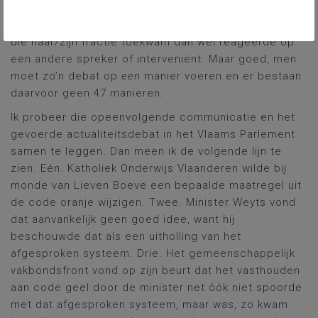
drie kwartier in beslag. Het was niet altijd even
duidelijk of een spreker bezig was in de spreektijd
die haar/zijn fractie toekwam dan wel reageerde op
een andere spreker of interveniënt. Maar goed, men
moet zo’n debat op
een
manier voeren en er bestaan
daarvoor geen 47 manieren.
Ik probeer die opeenvolgende communicatie en het
gevoerde actualiteitsdebat in het Vlaams Parlement
samen te leggen. Dan meen ik de volgende lijn te
zien. Eén. Katholiek Onderwijs Vlaanderen wilde bij
monde van Lieven Boeve een bepaalde maatregel uit
de code oranje wijzigen. Twee. Minister Weyts vond
dat aanvankelijk geen goed idee, want hij
beschouwde dat als een uitholling van het
afgesproken systeem. Drie. Het gemeenschappelijk
vakbondsfront vond op zijn beurt dat het vasthouden
aan code geel door de minister net óók niet spoorde
met dat afgesproken systeem, maar was, zo kwam