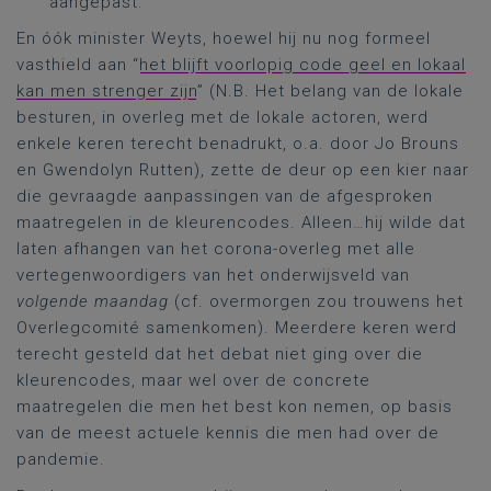
aangepast.
En óók minister Weyts, hoewel hij nu nog formeel
vasthield aan “
het blijft voorlopig code geel en lokaal
kan men strenger zijn
” (N.B. Het belang van de lokale
besturen, in overleg met de lokale actoren, werd
enkele keren terecht benadrukt, o.a. door Jo Brouns
en Gwendolyn Rutten), zette de deur op een kier naar
die gevraagde aanpassingen van de afgesproken
maatregelen in de kleurencodes. Alleen…hij wilde dat
laten afhangen van het corona-overleg met alle
vertegenwoordigers van het onderwijsveld van
volgende maandag
(cf. overmorgen zou trouwens het
Overlegcomité samenkomen). Meerdere keren werd
terecht gesteld dat het debat niet ging over die
kleurencodes, maar wel over de concrete
maatregelen die men het best kon nemen, op basis
van de meest actuele kennis die men had over de
pandemie.