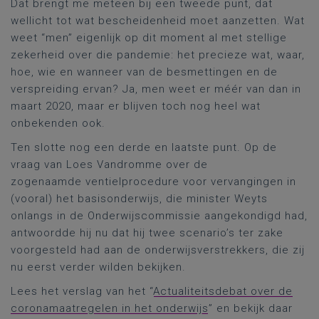
Dat brengt me meteen bij een tweede punt, dat
wellicht tot wat bescheidenheid moet aanzetten. Wat
weet “men” eigenlijk op dit moment al met stellige
zekerheid over die pandemie: het precieze wat, waar,
hoe, wie en wanneer van de besmettingen en de
verspreiding ervan? Ja, men weet er méér van dan in
maart 2020, maar er blijven toch nog heel wat
onbekenden ook.
Ten slotte nog een derde en laatste punt. Op de
vraag van Loes Vandromme over de
zogenaamde ventielprocedure voor vervangingen in
(vooral) het basisonderwijs, die minister Weyts
onlangs in de Onderwijscommissie aangekondigd had,
antwoordde hij nu dat hij twee scenario’s ter zake
voorgesteld had aan de onderwijsverstrekkers, die zij
nu eerst verder wilden bekijken.
Lees het verslag van het “
Actualiteitsdebat over de
coronamaatregelen in het onderwijs
” en bekijk daar