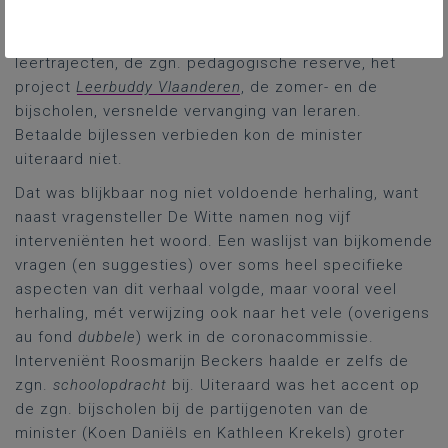
instrumenten die nu al bestonden: pedagogische
begeleidingsdiensten, differentiatie en individuele
leertrajecten, de zgn. pedagogische reserve, het
project
Leerbuddy Vlaanderen
, de zomer- en de
bijscholen, versnelde vervanging van leraren.
Betaalde bijlessen verbieden kon de minister
uiteraard niet.
Dat was blijkbaar nog niet voldoende herhaling, want
naast vragensteller De Witte namen nog vijf
interveniënten het woord. Een waslijst van bijkomende
vragen (en suggesties) over soms heel specifieke
aspecten van dit verhaal volgde, maar vooral veel
herhaling, mét verwijzing ook naar het vele (overigens
au fond
dubbele
) werk in de coronacommissie.
Interveniënt Roosmarijn Beckers haalde er zelfs de
zgn.
schoolopdracht
bij. Uiteraard was het accent op
de zgn. bijscholen bij de partijgenoten van de
minister (Koen Daniëls en Kathleen Krekels) groter