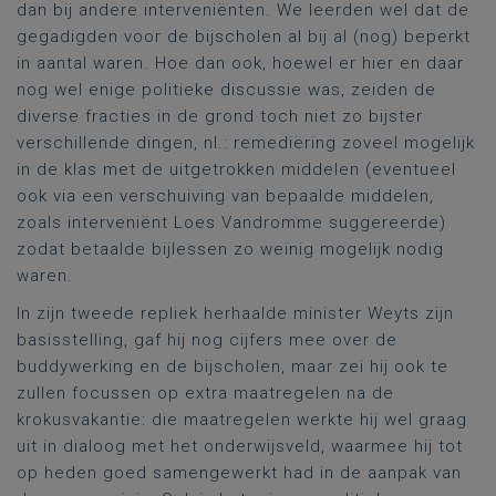
dan bij andere interveniënten. We leerden wel dat de
gegadigden voor de bijscholen al bij al (nog) beperkt
in aantal waren. Hoe dan ook, hoewel er hier en daar
nog wel enige politieke discussie was, zeiden de
diverse fracties in de grond toch niet zo bijster
verschillende dingen, nl.: remediëring zoveel mogelijk
in de klas met de uitgetrokken middelen (eventueel
ook via een verschuiving van bepaalde middelen,
zoals interveniënt Loes Vandromme suggereerde)
zodat betaalde bijlessen zo weinig mogelijk nodig
waren.
In zijn tweede repliek herhaalde minister Weyts zijn
basisstelling, gaf hij nog cijfers mee over de
buddywerking en de bijscholen, maar zei hij ook te
zullen focussen op extra maatregelen na de
krokusvakantie: die maatregelen werkte hij wel graag
uit in dialoog met het onderwijsveld, waarmee hij tot
op heden goed samengewerkt had in de aanpak van