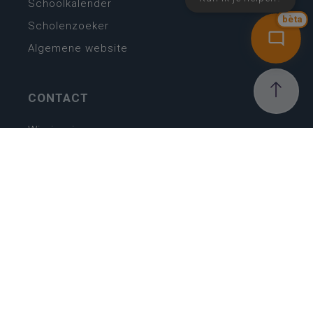
Schoolkalender
bèta
Scholenzoeker
Algemene website
CONTACT
Wie is wie
Locaties
Algemeen contact
Helpdesk
NIEUWSBRIEF
SCHRIJF IN