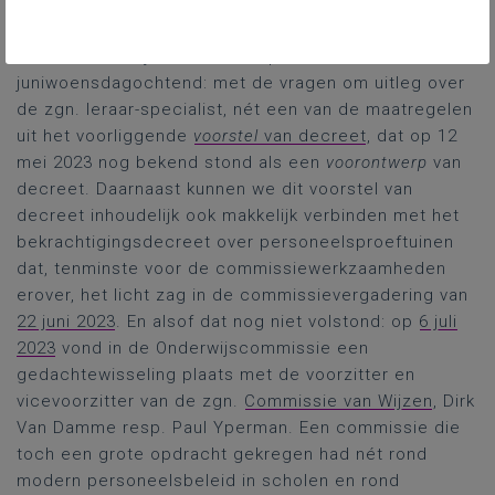
Overigens hadden we al in de commissievergadering
van
1 juni 2023
een voorproefje gekregen van wat
zich aanvankelijk aandiende op deze late
juniwoensdagochtend: met de vragen om uitleg over
de zgn. leraar-specialist, nét een van de maatregelen
uit het voorliggende
voorstel
van decreet
, dat op 12
mei 2023 nog bekend stond als een
voorontwerp
van
decreet. Daarnaast kunnen we dit voorstel van
decreet inhoudelijk ook makkelijk verbinden met het
bekrachtigingsdecreet over personeelsproeftuinen
dat, tenminste voor de commissiewerkzaamheden
erover, het licht zag in de commissievergadering van
22 juni 2023
. En alsof dat nog niet volstond: op
6 juli
2023
vond in de Onderwijscommissie een
gedachtewisseling plaats met de voorzitter en
vicevoorzitter van de zgn.
Commissie van Wijzen
, Dirk
Van Damme resp. Paul Yperman. Een commissie die
toch een grote opdracht gekregen had nét rond
modern personeelsbeleid in scholen en rond