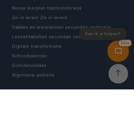
Nieuw leerplan basisonderwijs
Zin in leren! Zin in leven!
Vakken en leerplannen secundair onderwijs
Kan ik je helpen?
Lessentabellen secundair onderwijs
bèta
Digitale transformatie
Schoolkalender
Scholenzoeker
Algemene website
CONTACT
Wie is wie
Locaties
Algemeen contact