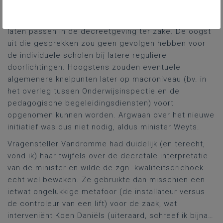
zocht de Onderwijsinspectie blijkbaar ook nieuw werk.
De minister deed alle moeite om dat soort werk te
laten passen in de decreetgeving ter zake. De oogst
uit die gesprekken zou geen gevolgen hebben voor
de individuele scholen bij latere reguliere
doorlichtingen. Hoogstens zouden eventuele
algemenere knelpunten later op macroniveau (bv. in
het overleg tussen Onderwijsinspectie en de
pedagogische begeleidingsdiensten) voort
opgenomen kunnen worden. Argwaan over het nieuwe
initiatief was dus niet nodig, aldus minister Weyts.
Vragensteller Vandromme had duidelijk (en terecht,
vond ik) haar twijfels over de decretale interpretatie
van de minister en wilde de zgn. kwaliteitsdriehoek
echt wel bewaken. Ze gebruikte dan misschien een
ietwat ongelukkige metafoor (de installateur versus
de controleur van een lift) voor de zaak, wat
interveniënt Koen Daniëls (uiteraard, schreef ik bijna…