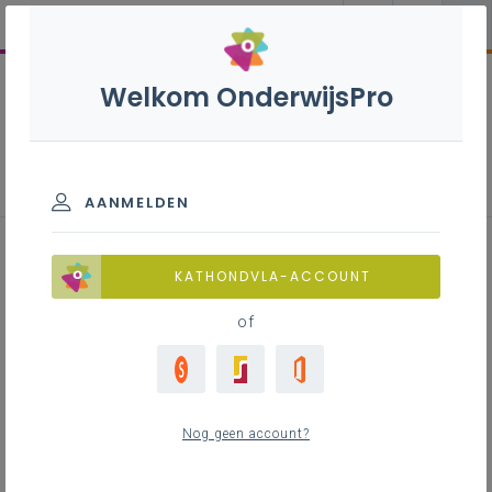
Welkom OnderwijsPro
Overgang buitengewoon-gewoon
AANMELDEN
KATHONDVLA-ACCOUNT
Inhoudstafel
of
Downloads
Contact
Nog geen account?
Leerlingen kunnen de overstap van