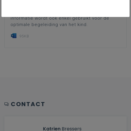
informatie vrijwillig. Zij zijn niet verplicht om op
elke vraag een antwoord te geven. Deze
informatie wordt ook enkel gebruikt voor de
optimale begeleiding van het kind.
95KB
CONTACT
Katrien
Bressers