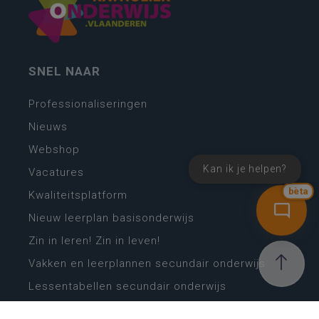
SNEL NAAR
Professionaliseringen
Nieuws
Webshop
Kan ik je helpen?
Vacatures
bèta
Kwaliteitsplatform
Nieuw leerplan basisonderwijs
Zin in leren! Zin in leven!
Vakken en leerplannen secundair onderwijs
Lessentabellen secundair onderwijs
Digitale transformatie