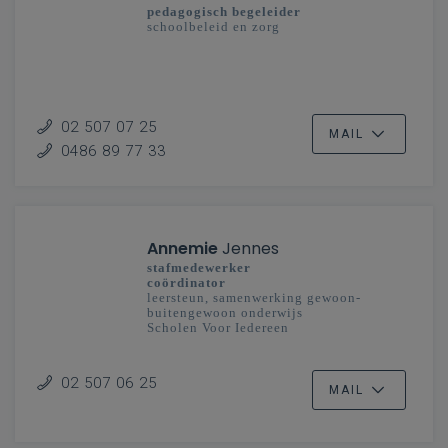
pedagogisch begeleider
schoolbeleid en zorg
02 507 07 25
MAIL
0486 89 77 33
Annemie
Jennes
stafmedewerker
coördinator
leersteun, samenwerking gewoon-
buitengewoon onderwijs
Scholen Voor Iedereen
02 507 06 25
MAIL