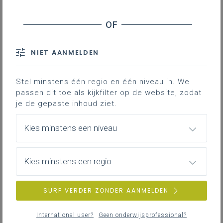
buitengewoon naar gewoon onderwijs
maken. Op deze pagina vind je onder
meer informatie over hoe je een leerling
met een verslag moet inschrijven en hoe
NIET AANMELDEN
je voor een warme overgang kunt zorgen.
Stel minstens één regio en één niveau in. We
passen dit toe als kijkfilter op de website, zodat
je de gepaste inhoud ziet.
DOWNLOADS
Kies minstens een niveau
Model zorgfiche bij de inschrijving van
Kies minstens een regio
een leerling in het gewoon onderwijs
(TLER_402)
SURF VERDER ZONDER AANMELDEN
Bij een vraag tot inschrijving van een kind
kunnen de ouders met dit model alle nodige info
International user?
Geen onderwijsprofessional?
aanleveren. De ouders verstrekken deze