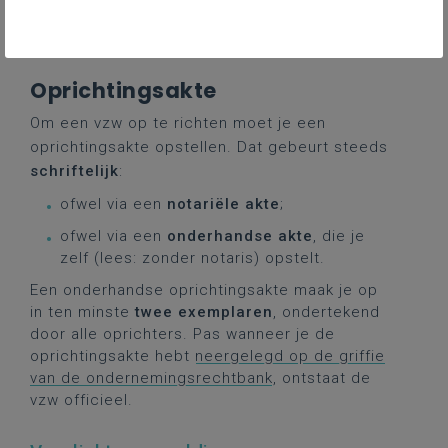
aantal verplichte en facultatieve
vermeldingen.
Oprichtingsakte
Om een vzw op te richten moet je een
oprichtingsakte opstellen. Dat gebeurt steeds
schriftelijk
:
ofwel via een
notariële akte
;
ofwel via een
onderhandse akte
, die je
zelf (lees: zonder notaris) opstelt.
Een onderhandse oprichtingsakte maak je op
in ten minste
twee exemplaren
, ondertekend
door alle oprichters. Pas wanneer je de
oprichtingsakte hebt
neergelegd op de griffie
van de ondernemingsrechtbank
, ontstaat de
vzw officieel.