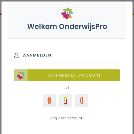
Welkom OnderwijsPro
Oprichting van een vzw
AANMELDEN
Inhoudstafel
Oprichtingsakte
KATHONDVLA-ACCOUNT
Verplichte vermeldingen
of
Aantal oprichters
Statuten
Intern reglement
Nog geen account?
Oprichtingsvergadering
Bekendmaking van de oprichtingsakte