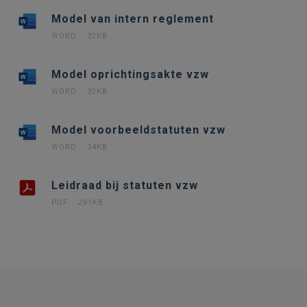
Model van intern reglement
WORD
32KB
Model oprichtingsakte vzw
WORD
32KB
Model voorbeeldstatuten vzw
WORD
34KB
Leidraad bij statuten vzw
PDF
291KB