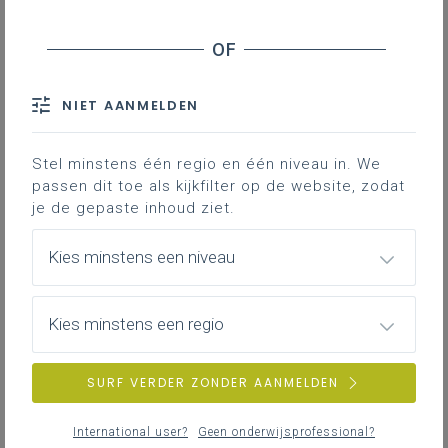
Downloads
Contact
NIET AANMELDEN
Zodra een gemeenschappelijk
project is gedefinieerd, kunnen de
Stel minstens één regio en één niveau in. We
oprichters een vzw oprichten door
passen dit toe als kijkfilter op de website, zodat
je de gepaste inhoud ziet.
een oprichtingsakte op te
stellen. Die oprichtingsakte bestaat
Kies minstens een niveau
uit een aantal verplichte
onderdelen, waarvan de statuten
het meest belangrijk zijn. De statuten
Kies minstens een regio
vormen het geheel van regels die
de vzw tijdens haar bestaan moet
SURF VERDER ZONDER AANMELDEN
naleven. Statuten geven structuur
aan een vzw en bevatten een
International user?
Geen onderwijsprofessional?