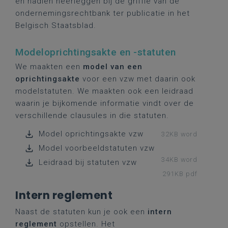
en nadien neerleggen bij de griffie van de
ondernemingsrechtbank ter publicatie in het
Belgisch Staatsblad.
Modeloprichtingsakte en -statuten
We maakten een
model van een
oprichtingsakte
voor een vzw met daarin ook
modelstatuten. We maakten ook een leidraad
waarin je bijkomende informatie vindt over de
verschillende clausules in die statuten.
Model oprichtingsakte vzw
32KB word
Model voorbeeldstatuten vzw
34KB word
Leidraad bij statuten vzw
291KB pdf
Intern reglement
Naast de statuten kun je ook een
intern
reglement
opstellen. Het