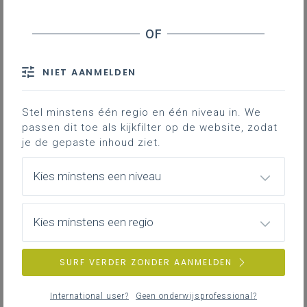
Downloads
Op deze one page vind je een overzicht
NIET AANMELDEN
terug van de leerplandoelen en de
krachtlijnen uit het leerplan van de derde
graad Schoonheidsverzorging.
Stel minstens één regio en één niveau in. We
passen dit toe als kijkfilter op de website, zodat
je de gepaste inhoud ziet.
Gekoppelde leerplannen
Kies minstens een niveau
Kies minstens een regio
DOWNLOADS
SURF VERDER ZONDER AANMELDEN
International user?
Geen onderwijsprofessional?