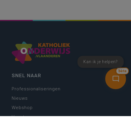
Kan ik je helpen?
bèta
SNEL NAAR
Professionaliseringen
Nieuws
Webshop
Vacatures
Kwaliteitsplatform