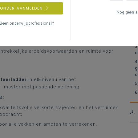
eren zes prioriteiten met
concrete
ZONDER AANMELDEN
1
Nog geen a
g
Geen onderwijsprofessional?
2
 gepassioneerde leraren
b
s
oor de
herwaardering van het beroep van leraar
.
3
ntrekkelijke arbeidsvoorwaarden en ruimte voor
o
4
g
o
e
leerladder
in elk niveau van het
5
or- master met passende verloning.
6
s:
kwaliteitsvolle verkorte trajecten en het verruimen
opdracht;
voor alle vakken en ambten te verrekenen.