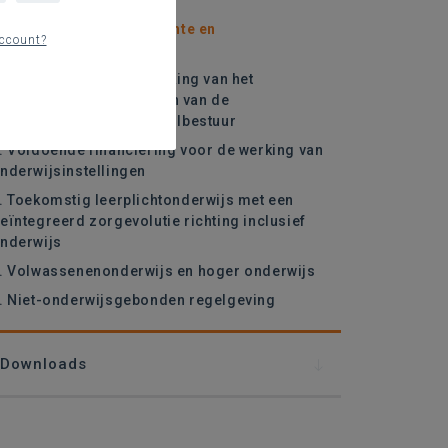
. Aantrekken van excellente en
ccount?
epassioneerde leraren
. Meer ruimte en versterking van het
eleidsvoerend vermogen van de
choolleider en het schoolbestuur
. Voldoende financiering voor de werking van
nderwijsinstellingen
. Toekomstig leerplichtonderwijs met een
eïntegreerd zorgevolutie richting inclusief
nderwijs
. Volwassenenonderwijs en hoger onderwijs
. Niet-onderwijsgebonden regelgeving
Downloads