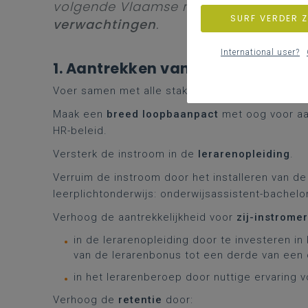
volgende Vlaamse regering. We formul
SURF VERDER 
verwachtingen
.
International user?
1. Aantrekken van excellente en
Voer samen met alle stakeholders campagne v
Maak een
breed loopbaanpact
met oog voor aa
HR-beleid.
Versterk de instroom in de
lerarenopleiding
.
Verruim de instroom door het installeren van d
leerplichtonderwijs: onderwijsassistent-bachel
Verhoog de aantrekkelijkheid voor
zij-instromer
in de lerarenopleiding door te investeren in 
van de lerarenbonus tot een derde van een 
in het lerarenberoep door nuttige ervaring 
Verhoog de
retentie
door: