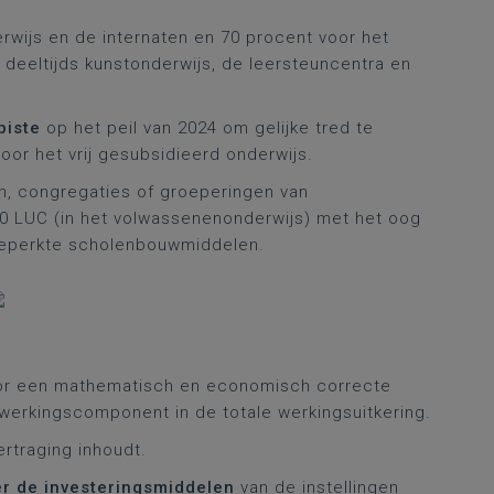
rwijs en de internaten en 70 procent voor het
 deeltijds kunstonderwijs, de leersteuncentra en
piste
op het peil van 2024 om gelijke tred te
oor het vrij gesubsidieerd onderwijs.
n, congregaties of groeperingen van
00 LUC (in het volwassenenonderwijs) met het oog
 beperkte scholenbouwmiddelen.
r een mathematisch en economisch correcte
werkingscomponent in de totale werkingsuitkering.
ertraging inhoudt.
er de investeringsmiddelen
van de instellingen