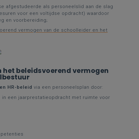
elke afgestudeerde als personeelslid aan de slag
esuren voor een voltijdse opdracht) waardoor
eg en voorbereiding;
voerend vermogen van de schoolleider en het
an het beleidsvoerend vermogen
olbestuur
 en HR-beleid
via een personeelsplan door:
 in een jaarprestatieopdracht met ruimte voor
mpetenties