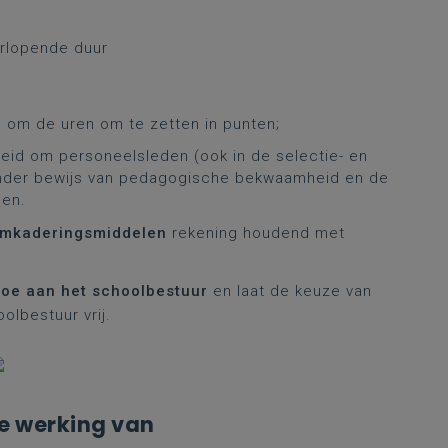
oorlopende duur
 om de uren om te zetten in punten;
id om personeelsleden (ook in de selectie- en
onder bewijs van pedagogische bekwaamheid en de
len.
 omkaderingsmiddelen
rekening houdend met
toe aan het schoolbestuur
en laat de keuze van
olbestuur vrij.
de werking van