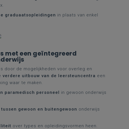
x.
de graduaatsopleidingen
in plaats van enkel
js met een geïntegreerd
nderwijs
js door de mogelijkheden voor overleg en
de
verdere uitbouw van de leersteuncentra
een
king waar te maken.
en paramedisch personeel
in gewoon onderwijs
n tussen gewoon en buitengewoon
onderwijs
iliteit
over types en opleidingsvormen heen.