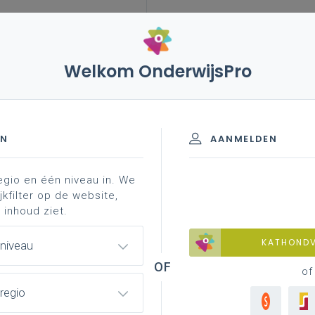
Welkom OnderwijsPro
randum 2024-2029
ons eisenpakket
EN
AANMELDEN
egio en één niveau in. We
 bij het memorandum
jkfilter op de website,
 inhoud ziet.
KATHOND
 niveau
of
s onderwijs te realiseren zijn er
regio
g daarvan wenden we ons tot de
On