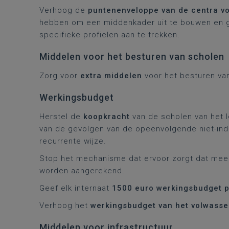
Verhoog de
puntenenveloppe van de centra v
hebben om een middenkader uit te bouwen en g
specifieke profielen aan te trekken.
Middelen voor het besturen van scholen
Zorg voor
extra middelen
voor het besturen va
Werkingsbudget
Herstel de
koopkracht
van de scholen van het 
van de gevolgen van de opeenvolgende niet-ind
recurrente wijze.
Stop het mechanisme dat ervoor zorgt dat meer
worden aangerekend.
Geef elk internaat
1500 euro werkingsbudget p
Verhoog het
werkingsbudget van het volwasse
Middelen voor infrastructuur