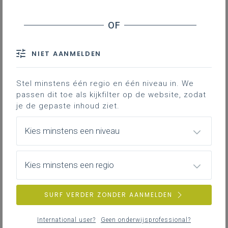
Ontdek hoe je met lineair programmeren
realistische optimalisatieproblemen inzet
in je wiskundeles. Vanuit een herkenbare
NIET AANMELDEN
context ga je stap voor stap naar een
grafische en digitale oplossing. Benieuwd
Stel minstens één regio en één niveau in. We
hoe dit eruitziet in de klas?
passen dit toe als kijkfilter op de website, zodat
je de gepaste inhoud ziet.
Het volledige artikel kun je hieronder
Kies minstens een niveau
downloaden. Het sluit rechtstreeks aan bij
de leerplandoelen in het complementaire
leerplan wiskunde (III-WiCo-d) en
Kies minstens een regio
ondersteunt leerkrachten bij het grafisch
oplossen, digitaliseren en analyseren van
SURF VERDER ZONDER AANMELDEN
lineaire programmeringsproblemen.
International user?
Geen onderwijsprofessional?