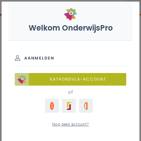
Welkom OnderwijsPro
Inspirerend materiaal
AANMELDEN
Lineair programmeren: van
KATHONDVLA-ACCOUNT
theorie naar klaspraktijk
of
Inhoudstafel
Nog geen account?
Downloads