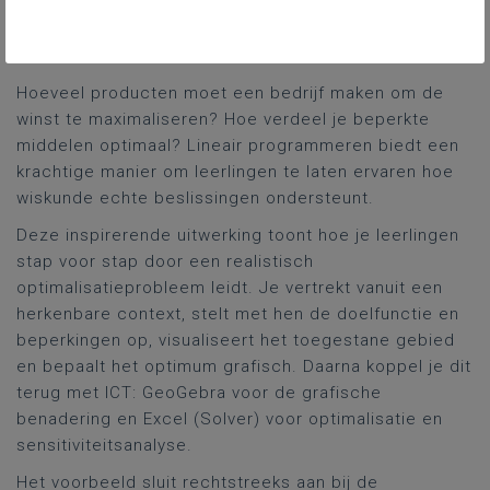
Gekoppelde leerplannen
Hoeveel producten moet een bedrijf maken om de
winst te maximaliseren? Hoe verdeel je beperkte
middelen optimaal? Lineair programmeren biedt een
krachtige manier om leerlingen te laten ervaren hoe
wiskunde echte beslissingen ondersteunt.
Deze inspirerende uitwerking toont hoe je leerlingen
stap voor stap door een realistisch
optimalisatieprobleem leidt. Je vertrekt vanuit een
herkenbare context, stelt met hen de doelfunctie en
beperkingen op, visualiseert het toegestane gebied
en bepaalt het optimum grafisch. Daarna koppel je dit
terug met ICT: GeoGebra voor de grafische
benadering en Excel (Solver) voor optimalisatie en
sensitiviteitsanalyse.
Het voorbeeld sluit rechtstreeks aan bij de