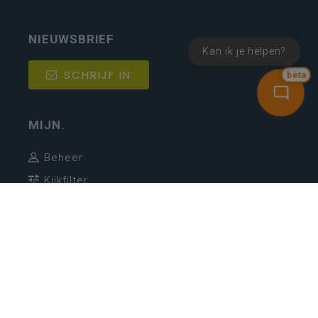
NIEUWSBRIEF
Kan ik je helpen?
SCHRIJF IN
bèta
MIJN.
Beheer
Kijkfilter
Katholiek Onderwijs Vlaanderen
- © 2026
Disclaimer
Privacy
Cookie-instellingen