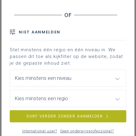
Reflecteren
We verplaatsen ons dagelijks en dit op
verschillende manieren. Dit lesidee legt de
NIET AANMELDEN
focus op de voorstelling van voertuigen
(land, zee, lucht) in kunstwerken en biedt
Stel minstens één regio en één niveau in. We
leerlingen de kans om via verschillende
passen dit toe als kijkfilter op de website, zodat
artistieke talen aan de slag te gaan rond
je de gepaste inhoud ziet.
dit thema. Als leraar maak je keuzes uit
onderstaande ideeën om uiteindelijk tot
Kies minstens een niveau
een samenhangend geheel van
beschouwen, creëren en reflecteren te
Kies minstens een regio
komen.
SURF VERDER ZONDER AANMELDEN
Gekoppelde leerplannen
International user?
Geen onderwijsprofessional?