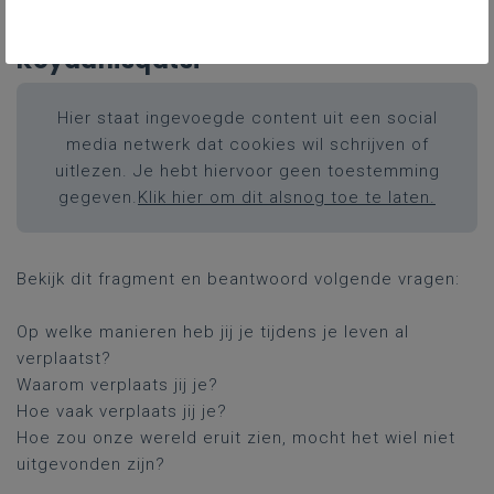
Inleiding: fragment uit
Koyaanisqatsi
Hier staat ingevoegde content uit een social
media netwerk dat cookies wil schrijven of
uitlezen. Je hebt hiervoor geen toestemming
gegeven.
Klik hier om dit alsnog toe te laten.
Bekijk dit fragment en beantwoord volgende vragen:
Op welke manieren heb jij je tijdens je leven al
verplaatst?
Waarom verplaats jij je?
Hoe vaak verplaats jij je?
Hoe zou onze wereld eruit zien, mocht het wiel niet
uitgevonden zijn?