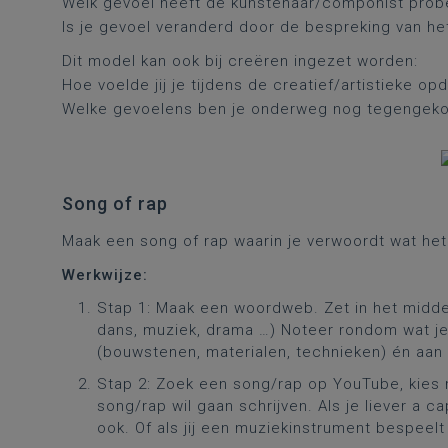
Welk gevoel heeft de kunstenaar/componist probe
Is je gevoel veranderd door de bespreking van h
Dit model kan ook bij creëren ingezet worden:
Hoe voelde jij je tijdens de creatief/artistieke op
Welke gevoelens ben je onderweg nog tegenge
Song of rap
Maak een song of rap waarin je verwoordt wat he
Werkwijze:
Stap 1: Maak een woordweb. Zet in het midde
dans, muziek, drama …) Noteer rondom wat je 
(bouwstenen, materialen, technieken) én aan
Stap 2: Zoek een song/rap op YouTube, kies m
song/rap wil gaan schrijven. Als je liever a ca
ook. Of als jij een muziekinstrument bespeelt