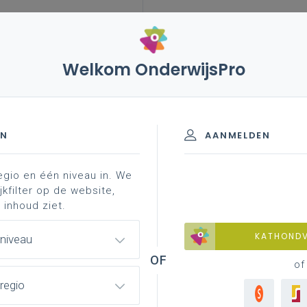
Welkom OnderwijsPro
j de leerplandoelen reflecteren in artistieke vorming
EN
AANMELDEN
egio en één niveau in. We
landoelen Reflecteren in Artistieke 
jkfilter op de website,
 inhoud ziet.
 over eigen beleving en over het belang van
KATHOND
 niveau
ie en maken reflectie zichtbaar.
of
regio