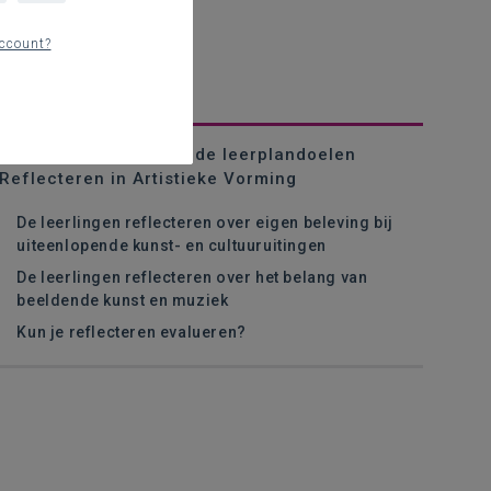
ccount?
Reflectiemodellen bij de leerplandoelen
Reflecteren in Artistieke Vorming
De leerlingen reflecteren over eigen beleving bij
uiteenlopende kunst- en cultuuruitingen
De leerlingen reflecteren over het belang van
beeldende kunst en muziek
Kun je reflecteren evalueren?