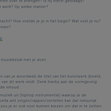
ren over te brengen? Is hij hierin geslaagd?
et werk? Op welke manier?
dracht? Hoe voelde je je in het begin? Wat voel je nu?
komen?
t muziekstuk met je doet…
n van je woordweb de titel van het kunstwerk (beeld,
van dit werk vindt. Denk hierbij aan de vormgeving
 de inhoud.
uziek uit (hiphop instrumental) waarop je de
pella wilt zingen/rappen/vertellen kan dat natuurlijk
 zou je er ook voor kunnen kiezen om dat in te zetten.