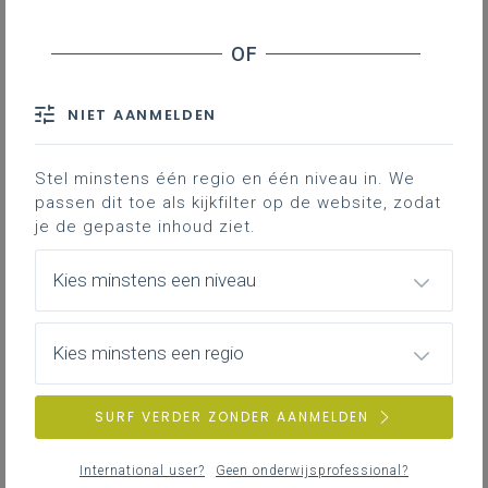
Zin om
feedback te geven op de nieuwe
leermiddelen
waarmee we vakmensen voor de
energietransitie gaan opleiden?
NIET AANMELDEN
De projectpartners van het Energie(k) Onderwijs
project nodigen alle Vlaamse en Nederlandse
Stel minstens één regio en één niveau in. We
medewerkers van onderwijsinstellingen,
passen dit toe als kijkfilter op de website, zodat
ondernemingen en sectororganisaties uit de
je de gepaste inhoud ziet.
sectoren
Bouw & Installatie
uit om hun
nieuw
Kies minstens een niveau
ontwikkelde leermiddelen
te ontdekken en
verbeteren.
We starten met korte
modulepitches
gevolgd
Kies minstens een regio
door een
standenmarkt
vol nieuwe onderwijsmodules
die écht gaan helpen om (toekomstige) vakmensen in
SURF VERDER ZONDER AANMELDEN
Vlaanderen en Zuid-Nederland op te leiden, om- en bij
te scholen.
International user?
Geen onderwijsprofessional?