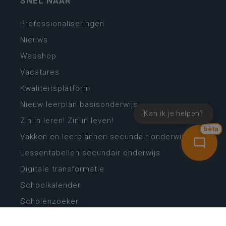
SNEL NAAR
Professionaliseringen
Nieuws
Webshop
Vacatures
Kwaliteitsplatform
Nieuw leerplan basisonderwijs
Kan ik je helpen?
Zin in leren! Zin in leven!
bèta
Vakken en leerplannen secundair onderwijs
Lessentabellen secundair onderwijs
Digitale transformatie
Schoolkalender
Scholenzoeker
Algemene website