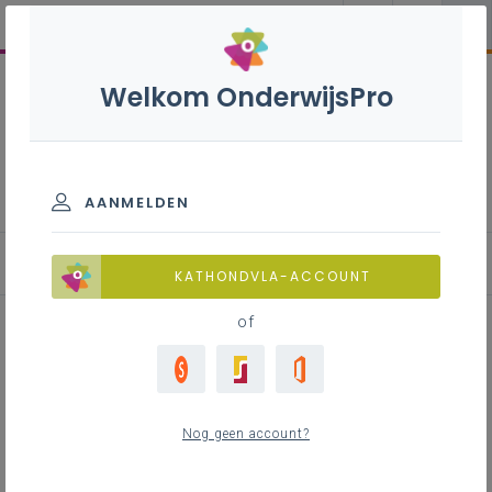
Welkom OnderwijsPro
Internationalisering
AANMELDEN
Blog
KATHONDVLA-ACCOUNT
of
Help je mee de Energie(k)
Onderwijs leermiddelen te
Nog geen account?
verbeteren?