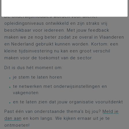
Jouw mening doet ertoe!
De onderwijsmodules worden voor allerlei
opleidingsniveaus ontwikkeld en zijn straks vrij
beschikbaar voor iedereen. Met jouw feedback
maken we ze nog beter zodat ze overal in Vlaanderen
en Nederland gebruikt kunnen worden. Kortom: een
kleine tijdsinvestering nu kan een groot verschil
maken voor de toekomst van de sector.
Dit is dus hét moment om:
je stem te laten horen
te netwerken met onderwijsinstellingen en
vakgenoten
en te laten zien dat jouw organisatie vooruitdenkt
Past één van onderstaande thema’s bij jou?
Meld je
dan aan
en kom langs. We kijken ernaar uit je te
ontmoeten!