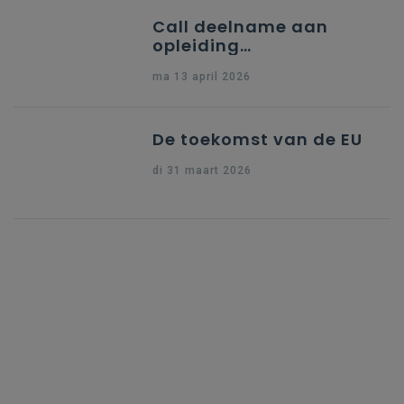
Call deelname aan
opleiding
"Ondersteuning naar
ma 13 april 2026
indiening Erasmus+ KA1
Dossier Accreditering"
De toekomst van de EU
di 31 maart 2026