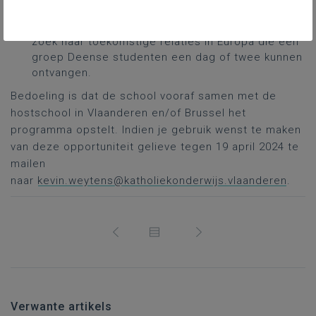
duurzamere toekomst kijken ze voor de toekomst
naar reizen binnen Europa. Daarom zijn ze op
zoek naar toekomstige relaties in Europa die een
groep Deense studenten een dag of twee kunnen
ontvangen.
Bedoeling is dat de school vooraf samen met de
hostschool in Vlaanderen en/of Brussel het
programma opstelt. Indien je gebruik wenst te maken
van deze opportuniteit gelieve tegen 19 april 2024 te
mailen
naar
kevin.weytens@katholiekonderwijs.vlaanderen
.
Verwante artikels