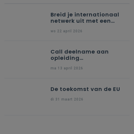
Breid je internationaal
netwerk uit met een
partner uit Spanje
wo 22 april 2026
Call deelname aan
opleiding
"Ondersteuning naar
ma 13 april 2026
indiening Erasmus+ KA1
Dossier Accreditering"
De toekomst van de EU
di 31 maart 2026