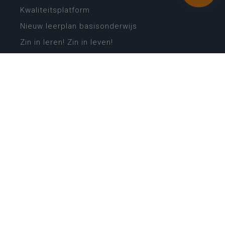
Kwaliteitsplatform
Nieuw leerplan basisonderwijs
Zin in leren! Zin in leven!
Vakken en leerplannen secundair onderwijs
Lessentabellen secundair onderwijs
Digitale transformatie
Schoolkalender
Scholenzoeker
Algemene website
CONTACT
Wie is wie
Locaties