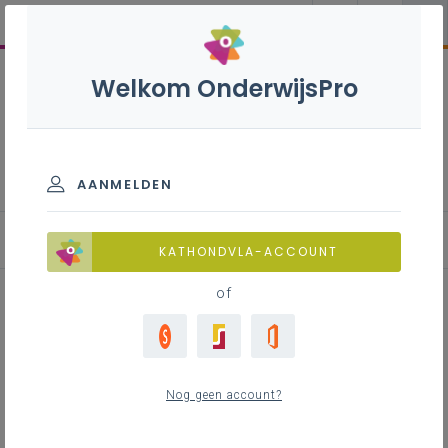
Welkom OnderwijsPro
Internationalisering
AANMELDEN
Blog
KATHONDVLA-ACCOUNT
of
Bouw verder aan je Europees
netwerk - Deense partner
Nog geen account?