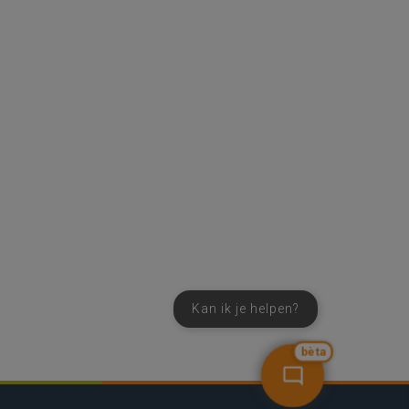
Kan ik je helpen?
bèta