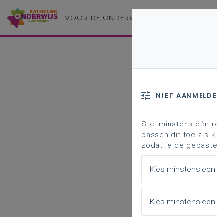
VOOR DE ONDERWIJS
PROFESSIONAL
NIET AANMELD
Stel minstens één r
passen dit toe als ki
zodat je de gepaste
Kies minstens een
Kies minstens een 