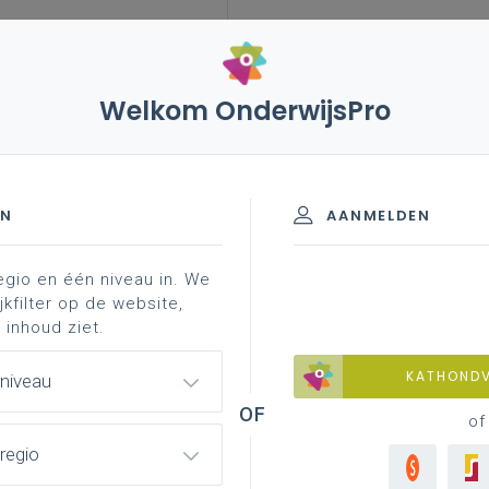
Welkom OnderwijsPro
EN
AANMELDEN
egio en één niveau in. We
jkfilter op de website,
 inhoud ziet.
KATHOND
 niveau
of
regio